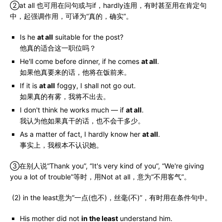
②at all 也可用在问句或与if，hardly连用，有时甚至用在肯定句
中，起强调作用，可译为“真的，确实”。
Is he
at all
suitable for the post?
他真的适合这一职位吗？
He'll come before dinner, if he comes
at all
.
如果他真要来的话，他将在饭前来。
If it is
at all
foggy, I shall not go out.
如果真的有雾，我将不出去。
I don't think he works much — if
at all
.
我认为他如果真干的话，也不会干多少。
As a matter of fact, I hardly know her
at all
.
事实上，我根本不认识她。
③在别人说“Thank you”, “It's very kind of you”, “We're giving
you a lot of trouble”等时，用Not at all，意为“不用客气”。
(2) in the least意为“一点(也不)，丝毫(不)”，有时用在条件句中。
His mother did not
in the least
understand him.