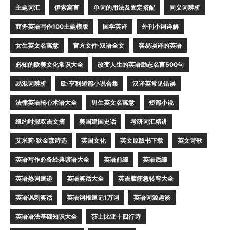
主题词汇
伊索寓言
单词的用法及固定搭配
同义词辨析
商务英语写作100主题模版
国学英译
外刊小词详解
女生英文名寓意
官方文件·双语全文
容易误译的英语
必知的欧美文化常识大全
改变人生的英语励志名言500句
易混词辨析
欧·亨利短篇小说合集
汉译英常见错误
法律英语核心术语大全
男生英文名寓意
短篇小说
纽约时报双语文摘
美国建国史话
考研词汇精讲
艾米莉·狄金森诗选
英国文化
英文原版书下载
英文诗歌
英语写作必备经典谚语大全
英语前缀
英语后缀
英语热词速递
英语笑话大全
英语脑筋急转弯大全
英语讽刺笑话
英语词根速记1万词
英语词源趣谈
英语语法基础知识大全
莎士比亚十四行诗