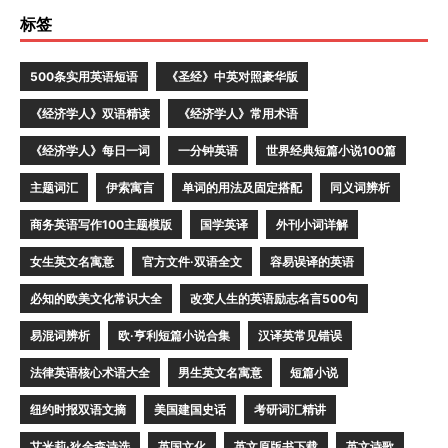
标签
500条实用英语短语
《圣经》中英对照豪华版
《经济学人》双语精读
《经济学人》常用术语
《经济学人》每日一词
一分钟英语
世界经典短篇小说100篇
主题词汇
伊索寓言
单词的用法及固定搭配
同义词辨析
商务英语写作100主题模版
国学英译
外刊小词详解
女生英文名寓意
官方文件·双语全文
容易误译的英语
必知的欧美文化常识大全
改变人生的英语励志名言500句
易混词辨析
欧·亨利短篇小说合集
汉译英常见错误
法律英语核心术语大全
男生英文名寓意
短篇小说
纽约时报双语文摘
美国建国史话
考研词汇精讲
艾米莉·狄金森诗选
英国文化
英文原版书下载
英文诗歌