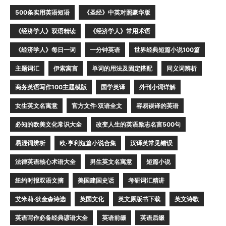
500条实用英语短语
《圣经》中英对照豪华版
《经济学人》双语精读
《经济学人》常用术语
《经济学人》每日一词
一分钟英语
世界经典短篇小说100篇
主题词汇
伊索寓言
单词的用法及固定搭配
同义词辨析
商务英语写作100主题模版
国学英译
外刊小词详解
女生英文名寓意
官方文件·双语全文
容易误译的英语
必知的欧美文化常识大全
改变人生的英语励志名言500句
易混词辨析
欧·亨利短篇小说合集
汉译英常见错误
法律英语核心术语大全
男生英文名寓意
短篇小说
纽约时报双语文摘
美国建国史话
考研词汇精讲
艾米莉·狄金森诗选
英国文化
英文原版书下载
英文诗歌
英语写作必备经典谚语大全
英语前缀
英语后缀