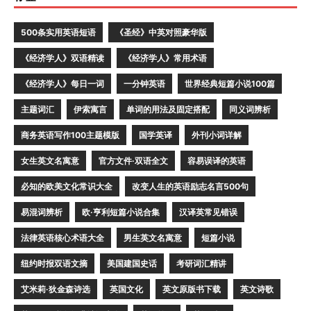
500条实用英语短语
《圣经》中英对照豪华版
《经济学人》双语精读
《经济学人》常用术语
《经济学人》每日一词
一分钟英语
世界经典短篇小说100篇
主题词汇
伊索寓言
单词的用法及固定搭配
同义词辨析
商务英语写作100主题模版
国学英译
外刊小词详解
女生英文名寓意
官方文件·双语全文
容易误译的英语
必知的欧美文化常识大全
改变人生的英语励志名言500句
易混词辨析
欧·亨利短篇小说合集
汉译英常见错误
法律英语核心术语大全
男生英文名寓意
短篇小说
纽约时报双语文摘
美国建国史话
考研词汇精讲
艾米莉·狄金森诗选
英国文化
英文原版书下载
英文诗歌