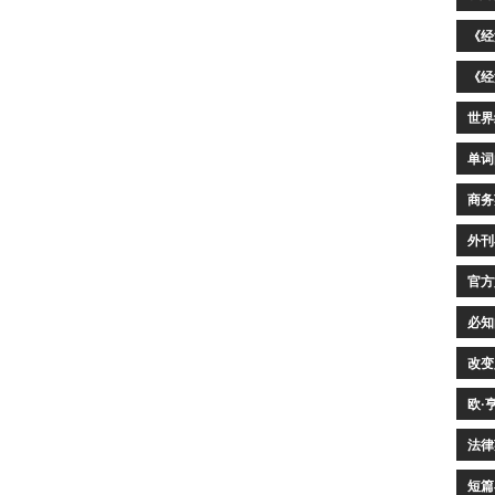
《经
《经
世界
单词
商务
外刊
官方
必知
改变
欧·
法律
短篇