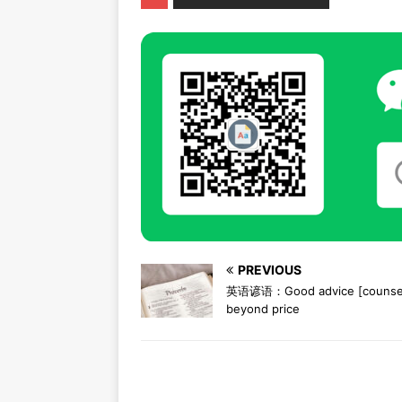
PREVIOUS
英语谚语：Good advice [counsel
beyond price