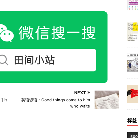
NEXT
] is
英语谚语：Good things come to him
who waits
标签
50