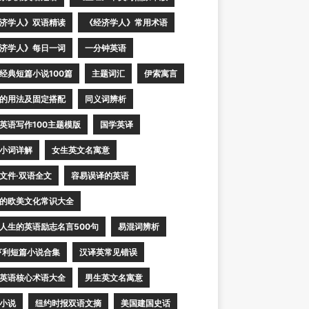
济学人》双语精读
《经济学人》常用术语
济学人》每日一词
一分钟英语
经典短篇小说100篇
主题词汇
伊索寓言
的用法及固定搭配
同义词辨析
英语写作100主题模版
国学英译
小词详解
女生英文名寓意
文件·双语全文
容易误译的英语
的欧美文化常识大全
人生的英语励志名言500句
易混词辨析
亨利短篇小说合集
汉译英常见错误
英语核心术语大全
男生英文名寓意
小说
纽约时报双语文摘
美国建国史话