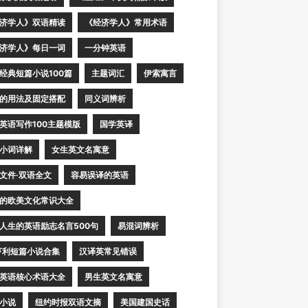
济学人》双语精读
《经济学人》常用术语
济学人》每日一词
一分钟英语
经典短篇小说100篇
主题词汇
伊索寓言
的用法及固定搭配
同义词辨析
英语写作100主题模版
国学英译
小词详解
女生英文名寓意
文件·双语全文
容易误译的英语
的欧美文化常识大全
人生的英语励志名言500句
易混词辨析
亨利短篇小说合集
汉译英常见错误
英语核心术语大全
男生英文名寓意
小说
纽约时报双语文摘
美国建国史话