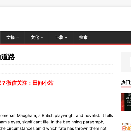
文摘
文化
下载
搜索
的道路
热门
深？微信关注：田间小站
omerset Maugham, a British playwright and novelist. It tells
m's eyes, significant life. In the beginning paragraph,
e circumstances amid which fate has thrown them not