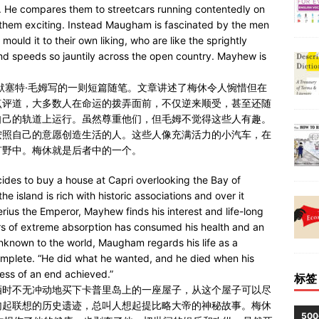
ll. He compares them to streetcars running contentedly on
nd them exciting. Instead Maugham is fascinated by the men
ould it to their own liking, who are like the sprightly
 and speeds so jauntily across the open country. Mayhew is
默塞特·毛姆写的一则短篇随笔。文章讲述了梅休令人惋惜但在
点评道，大多数人在命运的拨弄面前，不仅逆来顺受，甚至还随
自己的轨道上运行。虽然尊重他们，但毛姆不觉得这些人有趣。
按照自己的意愿创造生活的人。这些人像充满活力的小汽车，在
旷野中。梅休就是后者中的一个。
cides to buy a house at Capri overlooking the Bay of
e island is rich with historic associations and over it
ius the Emperor, Mayhew finds his interest and life-long
ars of extreme absorption has consumed his health and an
unknown to the world, Maugham regards his life as a
mplete. “He did what he wanted, and he died when his
ness of an end achieved.”
标签
酒时不无冲动地买下卡普里岛上的一座屋子，从这个屋子可以尽
勾起联想的历史遗迹，总叫人想起提比略大帝的神秘故事。梅休
50