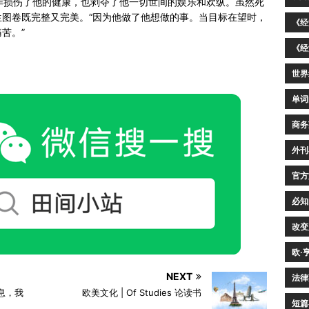
作损伤了他的健康，也剥夺了他一切世间的娱乐和欢纵。虽然死
图卷既完整又完美。“因为他做了他想做的事。当目标在望时，
《经
苦。”
《经
世界
单词
商务
外刊
官方
必知
改变
欧·
NEXT
法律
果休息，我
欧美文化 | Of Studies 论读书
短篇