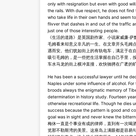
only with resignation but even with good wi
the rails. With due respect, he does not fi
who take life in their own hands and seem to m
flivver that dashes in and out of the traffic
just one of those interesting people.
《生活的道路》是英国剧作家、小说家威廉·萨
毛姆看来却意义非凡的一生。在文章开头毛姆
遇而安。他们犹如街上的有轨电车，满足于在
吸引毛姆的，是一些把生活掌握在自己手里，
车水马龙的街上横冲直撞，欢快驰骋在广袤的
He has been a successful lawyer until he de
Naples under some influence of alcohol. For th
broods always the enigmatic memory of Tiber
determination in history study. Fourteen ye
otherwise recreational life. Though he dies 
success because the pattern is good and co
goal was in sight and never knew the bitter
梅休一直是个事业有成的律师，直到有一次喝
览那不勒斯湾的美景。这座岛上满眼都是容易