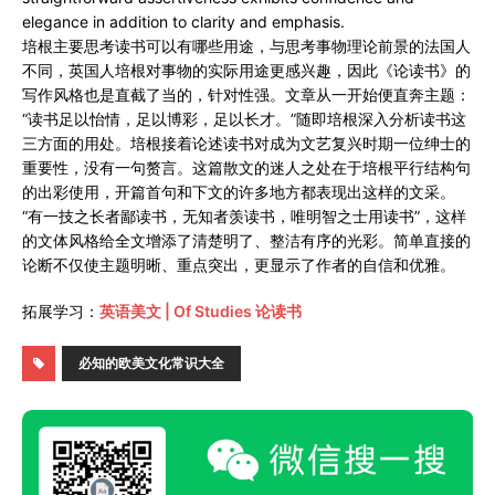
elegance in addition to clarity and emphasis.
培根主要思考读书可以有哪些用途，与思考事物理论前景的法国人
不同，英国人培根对事物的实际用途更感兴趣，因此《论读书》的
写作风格也是直截了当的，针对性强。文章从一开始便直奔主题：
“读书足以怡情，足以博彩，足以长才。”随即培根深入分析读书这
三方面的用处。培根接着论述读书对成为文艺复兴时期一位绅士的
重要性，没有一句赘言。这篇散文的迷人之处在于培根平行结构句
的出彩使用，开篇首句和下文的许多地方都表现出这样的文采。
“有一技之长者鄙读书，无知者羡读书，唯明智之士用读书”，这样
的文体风格给全文增添了清楚明了、整洁有序的光彩。简单直接的
论断不仅使主题明晰、重点突出，更显示了作者的自信和优雅。
拓展学习：
英语美文 | Of Studies 论读书
必知的欧美文化常识大全