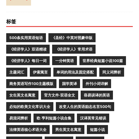
标签
500条实用英语短语
《圣经》中英对照豪华版
《经济学人》双语精读
《经济学人》常用术语
《经济学人》每日一词
一分钟英语
世界经典短篇小说100篇
主题词汇
伊索寓言
单词的用法及固定搭配
同义词辨析
商务英语写作100主题模版
国学英译
外刊小词详解
女生英文名寓意
官方文件·双语全文
容易误译的英语
必知的欧美文化常识大全
改变人生的英语励志名言500句
易混词辨析
欧·亨利短篇小说合集
汉译英常见错误
法律英语核心术语大全
男生英文名寓意
短篇小说