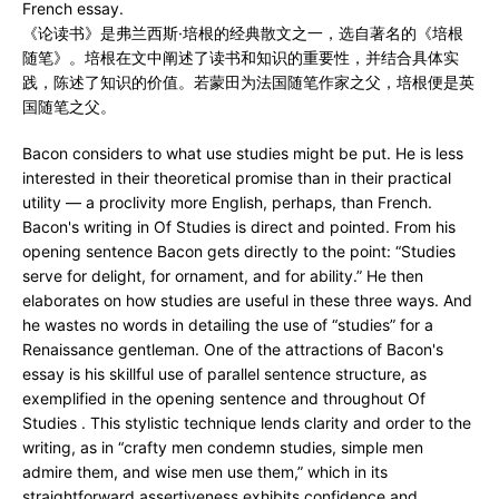
French essay.
《论读书》是弗兰西斯·培根的经典散文之一，选自著名的《培根
随笔》。培根在文中阐述了读书和知识的重要性，并结合具体实
践，陈述了知识的价值。若蒙田为法国随笔作家之父，培根便是英
国随笔之父。
Bacon considers to what use studies might be put. He is less
interested in their theoretical promise than in their practical
utility — a proclivity more English, perhaps, than French.
Bacon's writing in Of Studies is direct and pointed. From his
opening sentence Bacon gets directly to the point: “Studies
serve for delight, for ornament, and for ability.” He then
elaborates on how studies are useful in these three ways. And
he wastes no words in detailing the use of “studies” for a
Renaissance gentleman. One of the attractions of Bacon's
essay is his skillful use of parallel sentence structure, as
exemplified in the opening sentence and throughout Of
Studies . This stylistic technique lends clarity and order to the
writing, as in “crafty men condemn studies, simple men
admire them, and wise men use them,” which in its
straightforward assertiveness exhibits confidence and