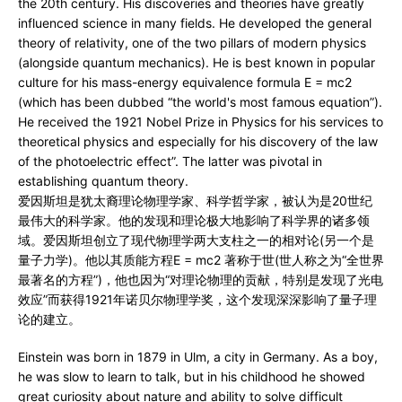
the 20th century. His discoveries and theories have greatly
influenced science in many fields. He developed the general
theory of relativity, one of the two pillars of modern physics
(alongside quantum mechanics). He is best known in popular
culture for his mass-energy equivalence formula E = mc2
(which has been dubbed “the world's most famous equation”).
He received the 1921 Nobel Prize in Physics for his services to
theoretical physics and especially for his discovery of the law
of the photoelectric effect”. The latter was pivotal in
establishing quantum theory.
爱因斯坦是犹太裔理论物理学家、科学哲学家，被认为是20世纪
最伟大的科学家。他的发现和理论极大地影响了科学界的诸多领
域。爱因斯坦创立了现代物理学两大支柱之一的相对论(另一个是
量子力学)。他以其质能方程E = mc2 著称于世(世人称之为“全世界
最著名的方程”)，他也因为“对理论物理的贡献，特别是发现了光电
效应”而获得1921年诺贝尔物理学奖，这个发现深深影响了量子理
论的建立。
Einstein was born in 1879 in Ulm, a city in Germany. As a boy,
he was slow to learn to talk, but in his childhood he showed
great curiosity about nature and ability to solve difficult