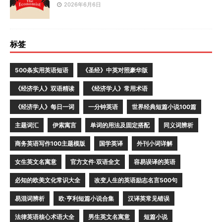
2026年6月6日
标签
500条实用英语短语
《圣经》中英对照豪华版
《经济学人》双语精读
《经济学人》常用术语
《经济学人》每日一词
一分钟英语
世界经典短篇小说100篇
主题词汇
伊索寓言
单词的用法及固定搭配
同义词辨析
商务英语写作100主题模版
国学英译
外刊小词详解
女生英文名寓意
官方文件·双语全文
容易误译的英语
必知的欧美文化常识大全
改变人生的英语励志名言500句
易混词辨析
欧·亨利短篇小说合集
汉译英常见错误
法律英语核心术语大全
男生英文名寓意
短篇小说