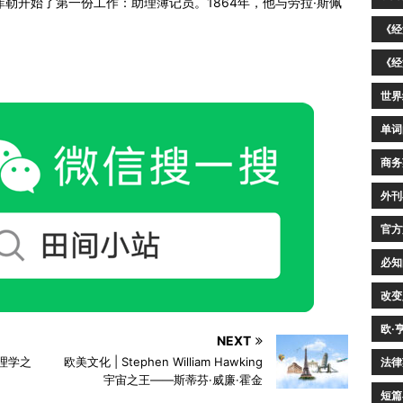
克菲勒开始了第一份工作：助理簿记员。1864年，他与劳拉·斯佩
《经
《经
世界
单词
商务
外刊
官方
必知
改变
欧·
NEXT
物理学之
欧美文化 | Stephen William Hawking
法律
宇宙之王——斯蒂芬·威廉·霍金
短篇