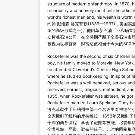
structure of modern philanthropy. In 1870,
oil industry and actively ran it until he offici
world's richest man and, his wealth is worth 
约翰·戴维森·洛克菲勒(1839—1937)，
织的高级形式之一)。他因革新石油工业和确立
立标准石油公司，在全盛期垄断了全美石油市场
被视为世界首富，财富总值相当于今天的300
Rockefeller was the second of six children 
boy, his family moved to Moravia, New York.
he attended Cleveland's Central High Schoo
where he studied bookkeeping. In spite of h
Rockefeller was a well-behaved, serious and
reserved, earnest, religious, methodical, an
1855, when Rockefeller was sixteen, he got h
Rockefeller married Laura Spelman. They ha
洛克菲勒生于纽约州中部一个名叫里奇福德的
全家搬到了纽约的摩拉维拉，1853年又搬到
十周的商务课程，学会了记账等技能。尽管年
个懂礼貌、严肃、勤奋的孩子。儿时的同辈形容