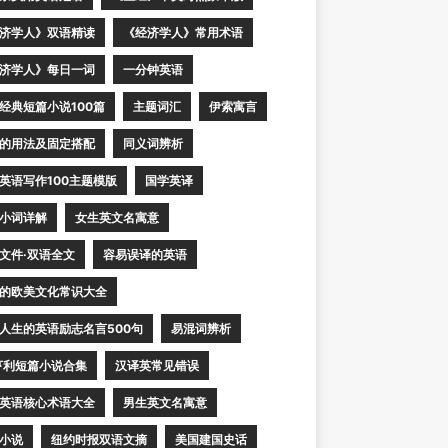
济学人》双语精读
《经济学人》常用术语
济学人》每日一词
一分钟英语
经典短篇小说100篇
主题词汇
伊索寓言
的用法及固定搭配
同义词辨析
英语写作100主题模版
国学英译
小词详解
女生英文名寓意
文件·双语全文
容易误译的英语
的欧美文化常识大全
人生的英语励志名言500句
易混词辨析
亨利短篇小说合集
汉译英常见错误
英语核心术语大全
男生英文名寓意
小说
纽约时报双语文摘
美国建国史话