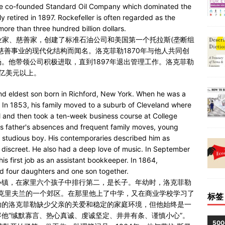
 he co-founded Standard Oil Company which dominated the
ally retired in 1897. Rockefeller is often regarded as the
more than three hundred billion dollars.
美国实业家、慈善家，创建了标准石油公司和美国第一个托拉斯(垄断组
慈善事业的现代化结构而闻名。洛克菲勒1870年与他人共同创
。他带领公司积极进取，直到1897年退出管理工作。洛克菲勒
0亿美元以上。
and eldest son born in Richford, New York. When he was a
 In 1853, his family moved to a suburb of Cleveland where
l and then took a ten-week business course at College
is father's absences and frequent family moves, young
 studious boy. His contemporaries described him as
d discreet. He also had a deep love of music. In September
is first job as an assistant bookkeeper. In 1864,
d four daughters and one son together.
小镇，在家里六个孩子中排行第二，是长子。年幼时，洛克菲勒
了克里夫兰的一个郊区。在那里他上了中学，又在商业学校学习了
标签
幼的洛克菲勒缺少父亲的关爱和稳定的家庭环境，但他始终是一
他“缄默寡言、热心真诚、虔诚坚定、井井有条、谨慎小心”。
50