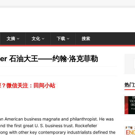
文摘
文化
下载
搜索
feller 石油大王——约翰·洛克菲勒
热门
深？微信关注：田间小站
an American business magnate and philanthropist. He was
 the first great U. S. business trust. Rockefeller
long with other key contemporary industrialists defined the