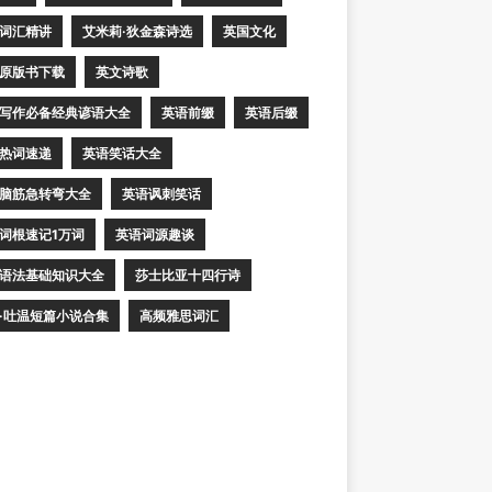
词汇精讲
艾米莉·狄金森诗选
英国文化
原版书下载
英文诗歌
写作必备经典谚语大全
英语前缀
英语后缀
热词速递
英语笑话大全
脑筋急转弯大全
英语讽刺笑话
词根速记1万词
英语词源趣谈
语法基础知识大全
莎士比亚十四行诗
·吐温短篇小说合集
高频雅思词汇