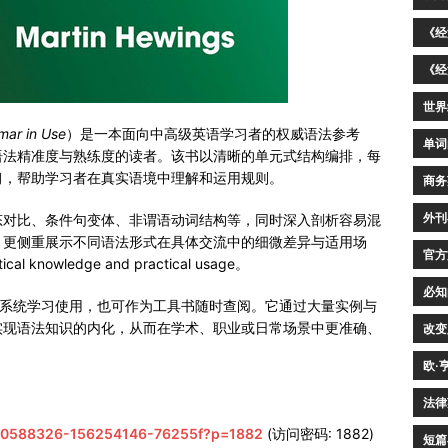
《经
《经
世界
ar in Use
）是一本面向中高级英语学习者的权威语法参考
单词
语法精准度与熟练度的读者。该书以清晰的单元式结构编排，每
习，帮助学习者在真实语境中理解和运用规则。
商务
外刊
态对比、条件句变体、非谓语动词结构等，同时深入剖析容易混
，更侧重展示不同语法形式在具体交流中的细微差异与适用场
官方
cal knowledge and practical usage。
必知
可系统学习使用，也可作为工具书随时查阅。它通过大量实例与
实现语法知识的内化，从而在学术、职业或日常场景中更准确、
改变
欧·
法律
/d/50588326-156254146-76255f?p=1882
(访问密码: 1882)
短篇