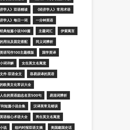
济学人》双语精读
《经济学人》常用术语
济学人》每日一词
一分钟英语
经典短篇小说100篇
主题词汇
伊索寓言
的用法及固定搭配
同义词辨析
英语写作100主题模版
国学英译
小词详解
女生英文名寓意
文件·双语全文
容易误译的英语
的欧美文化常识大全
人生的英语励志名言500句
易混词辨析
亨利短篇小说合集
汉译英常见错误
英语核心术语大全
男生英文名寓意
小说
纽约时报双语文摘
美国建国史话