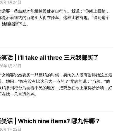
26年1月24日
太需要一些鼓励才能继续蹬健身自行车。我说：“你闭上眼睛，
你是沿着纽约的百老汇大街在骑车。这样比较有趣。”得到这个
，她继续蹬下去。
话 | I'll take all three 三只我都买了
26年1月23日
个女顾客说她要买一只整鸡的时候，卖肉的人没有告诉她这是最
只。她问：“你有没有比这只大一点的？”卖肉的说：“当然。”他
只鸡拿到柜台后面看不见的地方，把鸡放在冰上滚得沙沙响，好
正在找一只合适的鸡。
笑话 | Which nine items? 哪九件哪？
26年1月22日