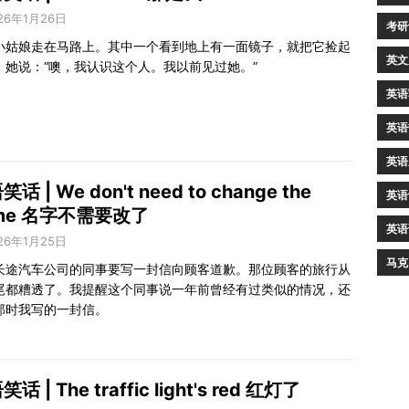
26年1月26日
考研
小姑娘走在马路上。其中一个看到地上有一面镜子，就把它捡起
英文
。她说：“噢，我认识这个人。我以前见过她。”
英语
英语
英语
话 | We don't need to change the
英语
me 名字不需要改了
英语
26年1月25日
马克
长途汽车公司的同事要写一封信向顾客道歉。那位顾客的旅行从
尾都糟透了。我提醒这个同事说一年前曾经有过类似的情况，还
那时我写的一封信。
话 | The traffic light's red 红灯了