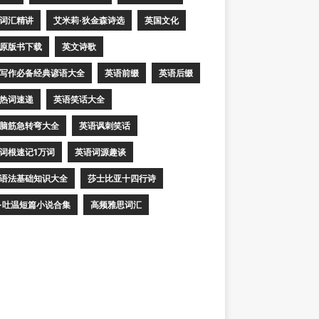
词汇精讲
艾米莉·狄金森诗选
英国文化
原版书下载
英文诗歌
写作必备经典谚语大全
英语前缀
英语后缀
热词速递
英语笑话大全
脑筋急转弯大全
英语讽刺笑话
词根速记1万词
英语词源趣谈
语法基础知识大全
莎士比亚十四行诗
·吐温短篇小说合集
高频雅思词汇