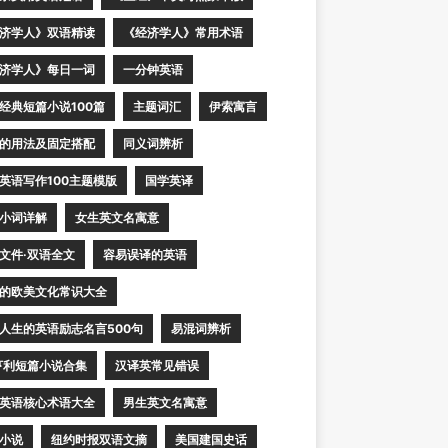
济学人》双语精读
《经济学人》常用术语
济学人》每日一词
一分钟英语
经典短篇小说100篇
主题词汇
伊索寓言
的用法及固定搭配
同义词辨析
英语写作100主题模版
国学英译
小词详解
女生英文名寓意
文件·双语全文
容易误译的英语
的欧美文化常识大全
人生的英语励志名言500句
易混词辨析
亨利短篇小说合集
汉译英常见错误
英语核心术语大全
男生英文名寓意
小说
纽约时报双语文摘
美国建国史话