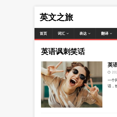
英文之旅
首页
词汇
表达
翻译
英语讽刺笑话
英语
20
一个
话，