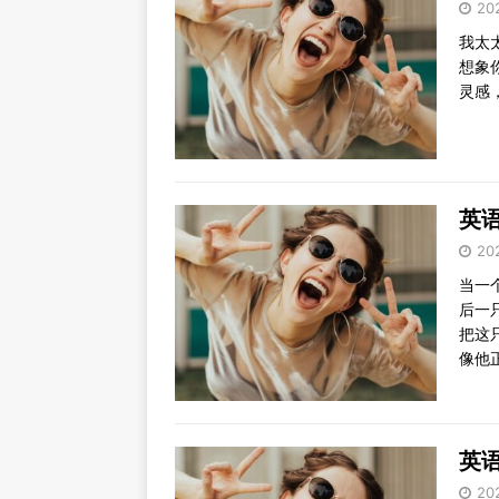
20
我太
想象
灵感
英语笑
20
当一
后一
把这
像他
英语
20