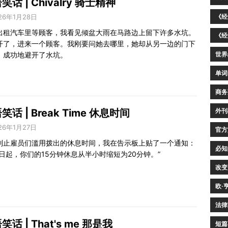
笑话 | Chivalry 骑士精神
《经
26年1月28日
出租汽车里等顾客，我看见倾盆大雨在马路边上留下许多水坑。
《经
开了，进来一个顾客。我刚要问她去哪里，她却从另一边的门下
世界
，成功地避开了水坑。
单词
商务
外刊
笑话 | Break Time 休息时间
26年1月27日
官方
制止雇员们滥用拨出的休息时间，我在告示板上贴了一个通知：
必知
即日起，你们的15分钟休息从半小时缩短为20分钟。”
改变
欧·
法律
笑话 | That's me 那是我
短篇