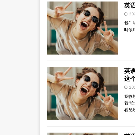
英语
20
我们
时候
英语笑
这
20
我收
着“
看见