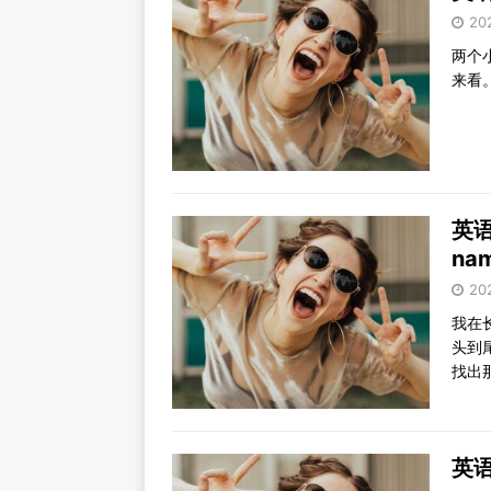
20
两个
来看
英语笑
na
20
我在
头到
找出
英语笑