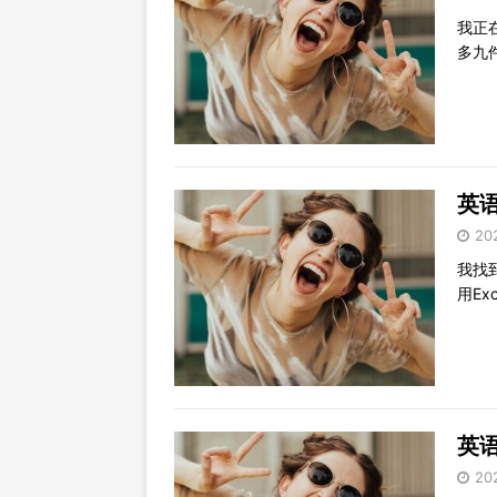
我正
多九
英语
20
我找
用E
英语
20