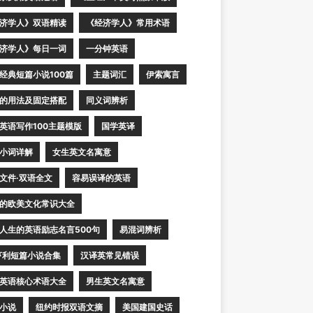
济学人》双语精读
《经济学人》常用术语
济学人》每日一词
一分钟英语
经典短篇小说100篇
主题词汇
伊索寓言
的用法及固定搭配
同义词辨析
英语写作100主题模版
国学英译
小词详解
女生英文名寓意
文件·双语全文
容易误译的英语
的欧美文化常识大全
人生的英语励志名言500句
易混词辨析
亨利短篇小说合集
汉译英常见错误
英语核心术语大全
男生英文名寓意
小说
纽约时报双语文摘
美国建国史话