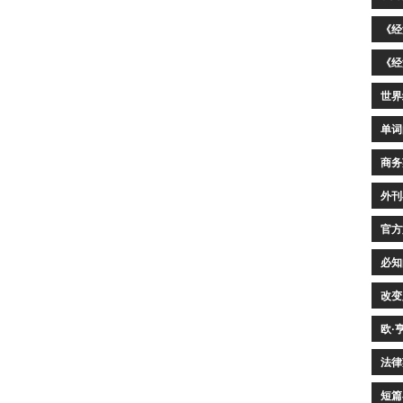
《经
《经
世界
单词
商务
外刊
官方
必知
改变
欧·
法律
短篇