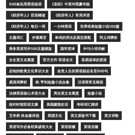
500条实用英语短语
《圣经》中英对照豪华版
《经济学人》双语精读
《经济学人》常用术语
《经济学人》每日一词
一分钟英语
世界经典短篇小说100篇
主题词汇
伊索寓言
单词的用法及固定搭配
同义词辨析
商务英语写作100主题模版
国学英译
外刊小词详解
女生英文名寓意
官方文件·双语全文
容易误译的英语
必知的欧美文化常识大全
改变人生的英语励志名言500句
易混词辨析
欧·亨利短篇小说合集
汉译英常见错误
法律英语核心术语大全
男生英文名寓意
短篇小说
纽约时报双语文摘
美国建国史话
考研词汇精讲
艾米莉·狄金森诗选
英国文化
英文原版书下载
英文诗歌
英语写作必备经典谚语大全
英语前缀
英语后缀