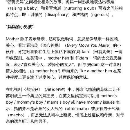
“强势虎妈”之间相爱相杀的故事。虎妈一词形象地表达出养娃
（raising a baby）和养育幼崽（nurturing a cub）两者之间的相
似特点，即：训诫的（disciplinary）和严格的（rigorous）。
“妈妈的小男孩”
Mother 除了表示母亲，还可以做动词，意思是像母亲一样照顾、
关心。看过看港剧《读心神探》（
Every Move You Make
）的小
伙伴，肯定对喜欢在生活上体贴下属的“妈dam”（田蕊妮饰）一角
印象深刻。在英语中， mother hen 和 妈dam 一词的含义意思接
近，表示“喜欢关心人、爱操心的女人”。但与 妈dam 这一讨喜剧
情人设相比，由 mother hen 引申而来的 like a mother hen 在某
种程度上更充满了过度关心、过度保护的意味。
在电视剧《都挺好》（
All is Well
）中，郭京飞饰演的苏家二儿子
苏明成是一个典型的妈宝男，在英文里妈宝男可以用 mother's
boy / mommy's boy / mama's boy 或 have mommy issues 表
示，指的并不是表象的女人气的（effeminate）或没有男子气概
（macho），而是无法从精神上断奶、情感上过度依赖母亲、对母
亲的话言听计从的男子。