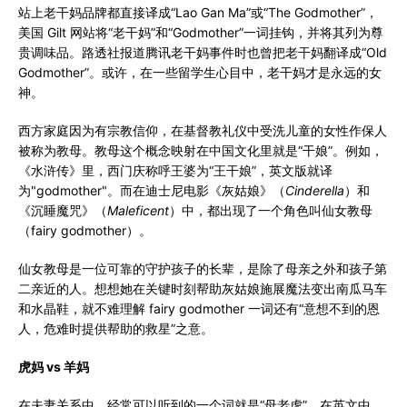
站上老干妈品牌都直接译成“Lao Gan Ma”或“The Godmother”，
美国 Gilt 网站将“老干妈”和“Godmother”一词挂钩，并将其列为尊
贵调味品。路透社报道腾讯老干妈事件时也曾把老干妈翻译成“Old
Godmother”。或许，在一些留学生心目中，老干妈才是永远的女
神。
西方家庭因为有宗教信仰，在基督教礼仪中受洗儿童的女性作保人
被称为教母。教母这个概念映射在中国文化里就是“干娘”。例如，
《水浒传》里，西门庆称呼王婆为“王干娘”，英文版就译
为"godmother"。而在迪士尼电影《灰姑娘》（
Cinderella
）和
《沉睡魔咒》（
Maleficent
）中，都出现了一个角色叫仙女教母
（fairy godmother）。
仙女教母是一位可靠的守护孩子的长辈，是除了母亲之外和孩子第
二亲近的人。想想她在关键时刻帮助灰姑娘施展魔法变出南瓜马车
和水晶鞋，就不难理解 fairy godmother 一词还有“意想不到的恩
人，危难时提供帮助的救星”之意。
虎妈 vs
羊妈
在夫妻关系中，经常可以听到的一个词就是“母老虎”，在英文中