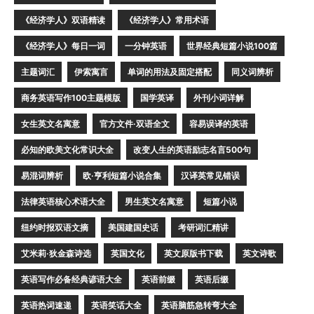
《经济学人》双语精读
《经济学人》常用术语
《经济学人》每日一词
一分钟英语
世界经典短篇小说100篇
主题词汇
伊索寓言
单词的用法及固定搭配
同义词辨析
商务英语写作100主题模版
国学英译
外刊小词详解
女生英文名寓意
官方文件·双语全文
容易误译的英语
必知的欧美文化常识大全
改变人生的英语励志名言500句
易混词辨析
欧·亨利短篇小说合集
汉译英常见错误
法律英语核心术语大全
男生英文名寓意
短篇小说
纽约时报双语文摘
美国建国史话
考研词汇精讲
艾米莉·狄金森诗选
英国文化
英文原版书下载
英文诗歌
英语写作必备经典谚语大全
英语前缀
英语后缀
英语热词速递
英语笑话大全
英语脑筋急转弯大全