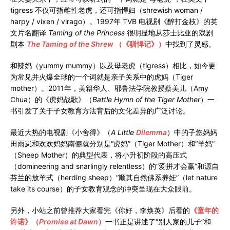
tigress 不仅可指雌性老虎，还可指悍妇（shrewish woman /
harpy / vixen / virago）。1997年 TVB 电视剧《醉打金枝》的英
文片名翻译
Taming of the Princess
很明显地从莎士比亚的戏剧
剧本
The Taming of the Shrew
（《驯悍记》）
中找到了灵感。
和辣妈（yummy mummy）以及母老虎（tigress）相比，如今更
为常见并火爆全球的一个词就是亲子关系中的虎妈（Tiger
mother）。2011年，美籍华人、耶鲁法学院教授蔡美儿（Amy
Chua）的《虎妈战歌》（
Battle Hymn of the Tiger Mother
）一
书引发了关于子女教育方法背后的文化差异的广泛讨论。
最近大热的电视剧《小舍得》（
A Little
Dilemma
）中的子悠妈妈
田雨岚和欢欢妈妈南俪就分别是“虎妈”（Tiger Mother）和“羊妈”
（Sheep Mother）的典型代表，将小升初阶段的高压式
（domineering and snarlingly relentless）的“爱拼才会赢”和源自
芬兰的放羊式（herding sheep）“顺其自然佛系养娃”（let nature
take its course）的子女教育观念的冲突呈现在大众眼前。
另外，小站之前曾推荐大家看完《你好，李焕英》后看的
《童年的
许诺》（
Promise at Dawn
）
一书正是讲述了“别人家的儿子”和