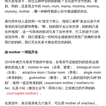
明天是母亲节，你怎么称呼你的妈妈呢？无论是中文中的妈、老
妈、阿妈，还是英文中的 mom, mum, mama, momma, mommy,
mummy, mother ，哪一种称呼都是心目中最温暖的存在。
唐代苦吟诗人孟郊用一句“谁言寸草心，报得三春晖”表达出游子对
母亲的深沉的爱和尊敬。“喔，妈妈我不会让你失望，妈妈我只是
在外地闯”，这一句简单的歌词引发了在外求学、打工的游子们的
深深共鸣，即：我们需要花一些时间去感谢曾经用宽广的胸怀供养
我们的妈妈，我们无论长多大都会想念的妈妈。
由 mother
一词
说开去
2016年奥巴马母亲节致辞中曾说，在母亲节还能想到的想表达感
谢的其他人有：mother-in-law （岳母、婆婆）、biological mom
（生母）、 adoptive mom / foster mom （养母）、 single mom
（单亲妈妈）、 godmother （教母）。除了上面的提到的几种“妈
妈”，值得一提还有准妈妈（expectant mother / mothers-to-
be）以及小站（微信公众号：田间小站）之前推过的代孕妈妈
（
surrogate mother
）。
在英语中，表示母亲有几个孩子，可以用 mother of one/two/...