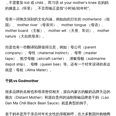
，不需要加 kid 或 child 。而习语 at your mother's knee 在妈妈
的膝盖上（怀里），不言而喻正是指“小时候/幼年时”。
母亲一词饱含深刻的文化内涵，例如由此衍生的 motherland （祖
国）、 mother river （母亲河）、 mother tongue （母语）、
mother board （主板）、 mother wit （天资、常识）、 mother
nature （大自然母亲）。
但是也有一些翻译陷阱值得注意，例如：母公司（parent
company）、母性（maternal instinct）、母带（master
tape）、航空母舰（aircraft carrier）、潜艇母舰（submarine
depot ship）、母蜂（queen bee）等。还有一个经常误译的表达
就是：母校（Alma Mater）。
干妈 vs Godmother
很多品牌的名称也和母亲密切相关，源自内蒙古的酸奶品牌天边的
额吉（Distant Mother）和源自贵州的油制辣椒品牌老干妈（Lao
Gan Ma Chili Black Bean Sauce）就是典型的例子。
老干妈本是拜干亲后对年长女性的亲昵称呼，在大多数国外购物网