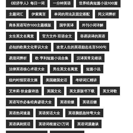
《经济学人》每日一词
一分钟英语
世界经典短篇小说100篇
主题词汇
伊索寓言
单词的用法及固定搭配
同义词辨析
商务英语写作100主题模版
国学英译
外刊小词详解
女生英文名寓意
官方文件·双语全文
容易误译的英语
必知的欧美文化常识大全
改变人生的英语励志名言500句
易混词辨析
欧·亨利短篇小说合集
汉译英常见错误
法律英语核心术语大全
男生英文名寓意
短篇小说
纽约时报双语文摘
美国建国史话
考研词汇精讲
艾米莉·狄金森诗选
英国文化
英文原版书下载
英文诗歌
英语写作必备经典谚语大全
英语前缀
英语后缀
英语热词速递
英语笑话大全
英语脑筋急转弯大全
英语讽刺笑话
英语词根速记1万词
英语词源趣谈