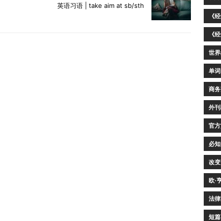
英语习语 | take aim at sb/sth
《经
《经
世界
单词
商务
外刊
官方
必知
改变
欧·
法律
短篇