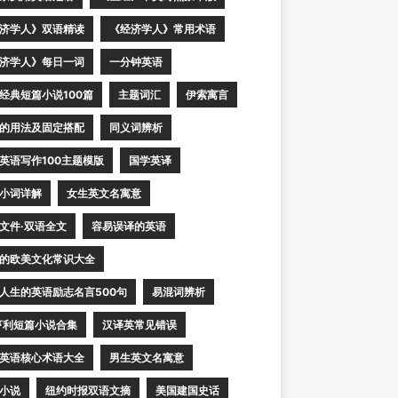
济学人》双语精读
《经济学人》常用术语
济学人》每日一词
一分钟英语
经典短篇小说100篇
主题词汇
伊索寓言
的用法及固定搭配
同义词辨析
英语写作100主题模版
国学英译
小词详解
女生英文名寓意
文件·双语全文
容易误译的英语
的欧美文化常识大全
人生的英语励志名言500句
易混词辨析
亨利短篇小说合集
汉译英常见错误
英语核心术语大全
男生英文名寓意
小说
纽约时报双语文摘
美国建国史话