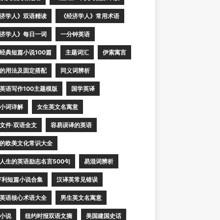
济学人》双语精读
《经济学人》常用术语
济学人》每日一词
一分钟英语
经典短篇小说100篇
主题词汇
伊索寓言
的用法及固定搭配
同义词辨析
英语写作100主题模版
国学英译
小词详解
女生英文名寓意
文件·双语全文
容易误译的英语
的欧美文化常识大全
人生的英语励志名言500句
易混词辨析
亨利短篇小说合集
汉译英常见错误
英语核心术语大全
男生英文名寓意
小说
纽约时报双语文摘
美国建国史话