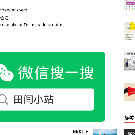
bbery suspect.
参议员。
icular aim at Democratic senators.
标签
NEXT
50