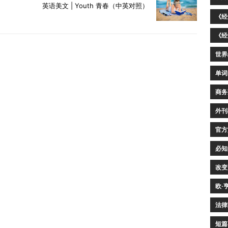
英语美文 | Youth 青春（中英对照）
《经
《经
世界
单词
商务
外刊
官方
必知
改变
欧·
法律
短篇