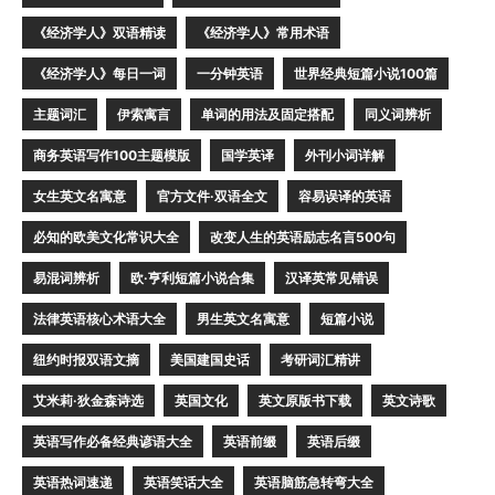
《经济学人》双语精读
《经济学人》常用术语
《经济学人》每日一词
一分钟英语
世界经典短篇小说100篇
主题词汇
伊索寓言
单词的用法及固定搭配
同义词辨析
商务英语写作100主题模版
国学英译
外刊小词详解
女生英文名寓意
官方文件·双语全文
容易误译的英语
必知的欧美文化常识大全
改变人生的英语励志名言500句
易混词辨析
欧·亨利短篇小说合集
汉译英常见错误
法律英语核心术语大全
男生英文名寓意
短篇小说
纽约时报双语文摘
美国建国史话
考研词汇精讲
艾米莉·狄金森诗选
英国文化
英文原版书下载
英文诗歌
英语写作必备经典谚语大全
英语前缀
英语后缀
英语热词速递
英语笑话大全
英语脑筋急转弯大全