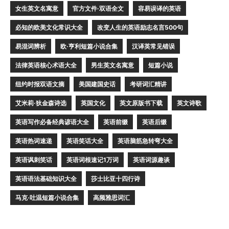
女生英文名寓意
官方文件·双语全文
容易误译的英语
必知的欧美文化常识大全
改变人生的英语励志名言500句
易混词辨析
欧·亨利短篇小说合集
汉译英常见错误
法律英语核心术语大全
男生英文名寓意
短篇小说
纽约时报双语文摘
美国建国史话
考研词汇精讲
艾米莉·狄金森诗选
英国文化
英文原版书下载
英文诗歌
英语写作必备经典谚语大全
英语前缀
英语后缀
英语热词速递
英语笑话大全
英语脑筋急转弯大全
英语讽刺笑话
英语词根速记1万词
英语词源趣谈
英语语法基础知识大全
莎士比亚十四行诗
马克·吐温短篇小说合集
高频雅思词汇