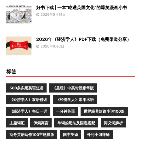
好书下载 | 一本“吃透英国文化”的爆笑漫画小书
2026年6月14日
2026年《经济学人》PDF下载（免费渠道分享）
2026年6月6日
标签
500条实用英语短语
《圣经》中英对照豪华版
《经济学人》双语精读
《经济学人》常用术语
《经济学人》每日一词
一分钟英语
世界经典短篇小说100篇
主题词汇
伊索寓言
单词的用法及固定搭配
同义词辨析
商务英语写作100主题模版
国学英译
外刊小词详解