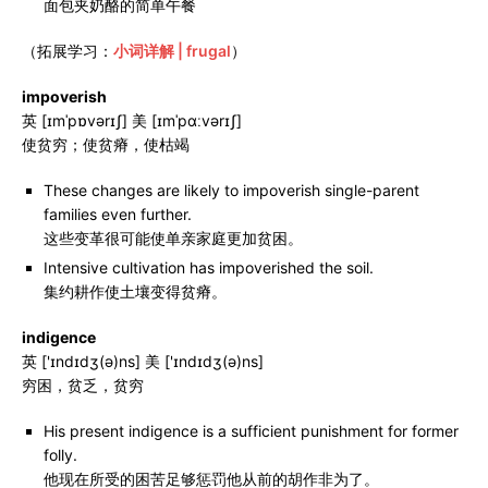
面包夹奶酪的简单午餐
（拓展学习：
小词详解 | frugal
）
impoverish
英 [ɪmˈpɒvərɪʃ] 美 [ɪmˈpɑːvərɪʃ]
使贫穷；使贫瘠，使枯竭
These changes are likely to impoverish single-parent
families even further.
这些变革很可能使单亲家庭更加贫困。
Intensive cultivation has impoverished the soil.
集约耕作使土壤变得贫瘠。
indigence
英 ['ɪndɪdʒ(ə)ns] 美 ['ɪndɪdʒ(ə)ns]
穷困，贫乏，贫穷
His present indigence is a sufficient punishment for former
folly.
他现在所受的困苦足够惩罚他从前的胡作非为了。