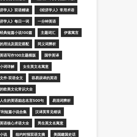
济学人》双语精读
《经济学人》常用术语
济学人》每日一词
一分钟英语
经典短篇小说100篇
主题词汇
伊索寓言
的用法及固定搭配
同义词辨析
英语写作100主题模版
国学英译
小词详解
女生英文名寓意
文件·双语全文
容易误译的英语
的欧美文化常识大全
人生的英语励志名言500句
易混词辨析
亨利短篇小说合集
汉译英常见错误
英语核心术语大全
男生英文名寓意
小说
纽约时报双语文摘
美国建国史话