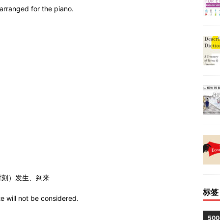
arranged for the piano.
。
时刻）发生、到来
标签
te will not be considered.
。
50