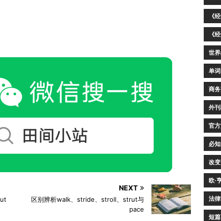
《经
《经
世界
单词
商务
外刊
官方
必知
改变
欧·
NEXT
法律
ut
区别辨析walk、stride、stroll、strut与
pace
短篇