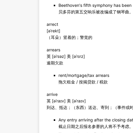
Beethoven's fifth symphony has been 
贝多芬的第五交响乐被改编成了钢琴曲
arrect
[əˈrekt]
（耳朵）竖着的；警觉的
arrears
英 [əˈrɪəz] 美 [əˈrɪrz]
逾期欠款
rent/mortgage/tax arrears
拖欠租金 / 按揭贷款 / 税款
arrive
英 [əˈraɪv] 美 [əˈraɪv]
到达、抵达；（东西）送达、寄到；（事件或
Any entry arriving after the closing da
截止日期之后报名参赛的人将不予考虑