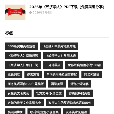
2026年《经济学人》PDF下载（免费渠道分享）
2026年6月6日
标签
500条实用英语短语
《圣经》中英对照豪华版
《经济学人》双语精读
《经济学人》常用术语
《经济学人》每日一词
一分钟英语
世界经典短篇小说100篇
主题词汇
伊索寓言
单词的用法及固定搭配
同义词辨析
商务英语写作100主题模版
国学英译
外刊小词详解
女生英文名寓意
官方文件·双语全文
容易误译的英语
必知的欧美文化常识大全
改变人生的英语励志名言500句
易混词辨析
欧·亨利短篇小说合集
汉译英常见错误