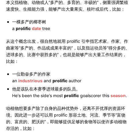
本义指植物、动物或人“多产的、多育的、丰硕的”，侧重强调繁殖
速度快、生殖能力强，能够产出大量果实、枝叶或后代，比如：
一棵多产的椰枣树
a
prolific
date
tree
从这个概念出发，很自然地就用 prolific 引申指艺术家、作家、作
曲家等“多产的、作品或成果丰富的”，以及指运动员等“得分多的、
进球多的、比赛中获胜多的”，也就是能够产出大量工作结果的，
比如：
一位勤奋多产的作家
an
industrious
and
prolific
author
他是该队在本赛季进球最多的队员。
He's been the side's most
prolific
goalscorer this
season
.
动植物想要多产除了自身的品种优势外，还离不开优厚的资源环
境。因此进一步还可以用 prolific 形容土地、河流、季节等“富饶
的、富庶的、肥沃的”，即能够提供足够的食物等以使许多动植物
存活的，比如：