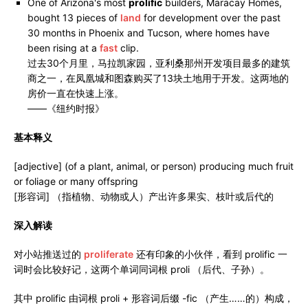
One of Arizona's most
prolific
builders, Maracay Homes,
bought 13 pieces of
land
for development over the past
30 months in Phoenix and Tucson, where homes have
been rising at a
fast
clip.
过去30个月里，马拉凯家园，亚利桑那州开发项目最多的建筑
商之一，在凤凰城和图森购买了13块土地用于开发。这两地的
房价一直在快速上涨。
——《纽约时报》
基本释义
[adjective] (of a plant, animal, or person) producing much fruit
or foliage or many offspring
[形容词] （指植物、动物或人）产出许多果实、枝叶或后代的
深入解读
对小站推送过的
proliferate
还有印象的小伙伴，看到 prolific 一
词时会比较好记，这两个单词同词根 proli （后代、子孙）。
其中 prolific 由词根 proli + 形容词后缀 -fic （产生……的）构成，