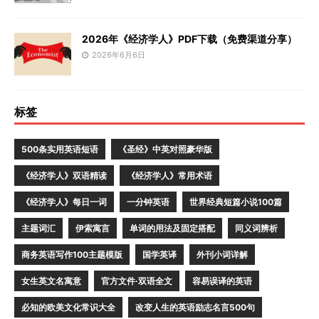
2026年《经济学人》PDF下载（免费渠道分享）
2026年6月6日
标签
500条实用英语短语
《圣经》中英对照豪华版
《经济学人》双语精读
《经济学人》常用术语
《经济学人》每日一词
一分钟英语
世界经典短篇小说100篇
主题词汇
伊索寓言
单词的用法及固定搭配
同义词辨析
商务英语写作100主题模版
国学英译
外刊小词详解
女生英文名寓意
官方文件·双语全文
容易误译的英语
必知的欧美文化常识大全
改变人生的英语励志名言500句