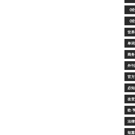
《经
《经
世界
单词
商务
外刊
官方
必知
改变
欧·
法律
短篇