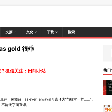
文摘
文化
下载
搜索
s gold 很乖
热门
深？微信关注：田间小站
，例如as...as ever [always]可直译为“与往常一样……”，
”），不能按字面直译。