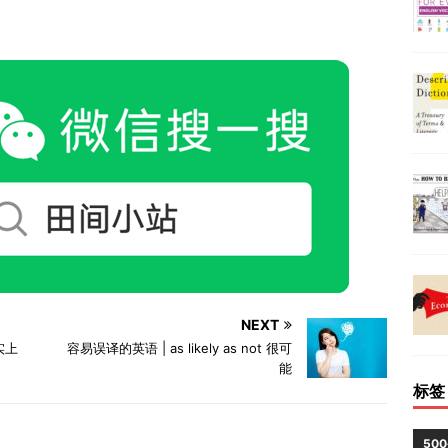
NEXT
事实上
容易误译的英语 | as likely as not 很可
能
标签
50