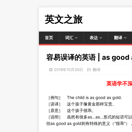
英文之旅
首页
词汇
表达
翻译
容易误译的英语 | as good a
2019年10月30日
翻译
英语学不
［例句］ The child is as good as gold.
［误译］ 这个孩子像黄金那样宝贵。
［原意］ 这个孩子很乖。
［说明］ 虽然有很多as...as...形式的短语可以直译
但as good as gold则有特殊的意义（“很乖