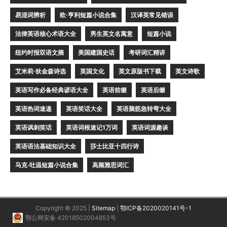
易混词辨析
欧·亨利短篇小说合集
汉译英常见错误
法律英语核心术语大全
男生英文名寓意
短篇小说
纽约时报双语文摘
美国建国史话
考研词汇精讲
艾米莉·狄金森诗选
英国文化
英文原版书下载
英文诗歌
英语写作必备经典谚语大全
英语前缀
英语后缀
英语热词速递
英语笑话大全
英语脑筋急转弯大全
英语讽刺笑话
英语词根速记1万词
英语词源趣谈
英语语法基础知识大全
莎士比亚十四行诗
马克·吐温短篇小说合集
高频雅思词汇
Copyright © 2025 |
Sitemap
|
鄂ICP备2020020141号-1
鄂公网安备 42018502004853号