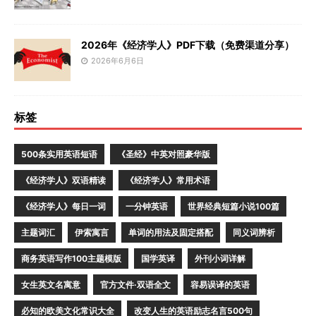
2026年《经济学人》PDF下载（免费渠道分享）
2026年6月6日
标签
500条实用英语短语
《圣经》中英对照豪华版
《经济学人》双语精读
《经济学人》常用术语
《经济学人》每日一词
一分钟英语
世界经典短篇小说100篇
主题词汇
伊索寓言
单词的用法及固定搭配
同义词辨析
商务英语写作100主题模版
国学英译
外刊小词详解
女生英文名寓意
官方文件·双语全文
容易误译的英语
必知的欧美文化常识大全
改变人生的英语励志名言500句