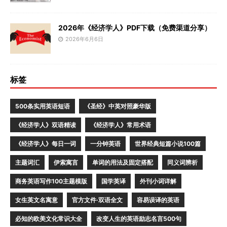
2026年《经济学人》PDF下载（免费渠道分享）
2026年6月6日
标签
500条实用英语短语
《圣经》中英对照豪华版
《经济学人》双语精读
《经济学人》常用术语
《经济学人》每日一词
一分钟英语
世界经典短篇小说100篇
主题词汇
伊索寓言
单词的用法及固定搭配
同义词辨析
商务英语写作100主题模版
国学英译
外刊小词详解
女生英文名寓意
官方文件·双语全文
容易误译的英语
必知的欧美文化常识大全
改变人生的英语励志名言500句