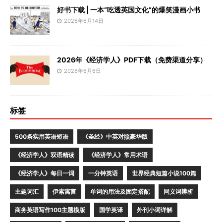
好书下载 | 一本“吃透英国文化”的爆笑漫画小书
2026年6月14日
2026年《经济学人》PDF下载（免费渠道分享）
2026年6月6日
标签
500条实用英语短语
《圣经》中英对照豪华版
《经济学人》双语精读
《经济学人》常用术语
《经济学人》每日一词
一分钟英语
世界经典短篇小说100篇
主题词汇
伊索寓言
单词的用法及固定搭配
同义词辨析
商务英语写作100主题模版
国学英译
外刊小词详解