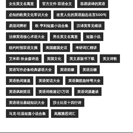
女生英文名寓意
官方文件·双语全文
容易误译的英语
必知的欧美文化常识大全
改变人生的英语励志名言500句
易混词辨析
欧·亨利短篇小说合集
汉译英常见错误
法律英语核心术语大全
男生英文名寓意
短篇小说
纽约时报双语文摘
美国建国史话
考研词汇精讲
艾米莉·狄金森诗选
英国文化
英文原版书下载
英文诗歌
英语写作必备经典谚语大全
英语前缀
英语后缀
英语热词速递
英语笑话大全
英语脑筋急转弯大全
英语讽刺笑话
英语词根速记1万词
英语词源趣谈
英语语法基础知识大全
莎士比亚十四行诗
马克·吐温短篇小说合集
高频雅思词汇