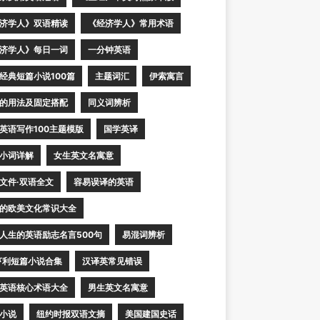
济学人》双语精读
《经济学人》常用术语
济学人》每日一词
一分钟英语
经典短篇小说100篇
主题词汇
伊索寓言
的用法及固定搭配
同义词辨析
英语写作100主题模版
国学英译
小词详解
女生英文名寓意
文件·双语全文
容易误译的英语
的欧美文化常识大全
人生的英语励志名言500句
易混词辨析
亨利短篇小说合集
汉译英常见错误
英语核心术语大全
男生英文名寓意
小说
纽约时报双语文摘
美国建国史话