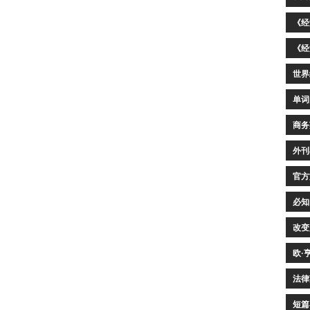
《经
《经
世界
单词
商务
外刊
官方
必知
改变
欧·
法律
短篇