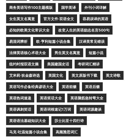
商务英语写作100主题模版
国学英译
外刊小词详解
女生英文名寓意
官方文件·双语全文
容易误译的英语
必知的欧美文化常识大全
改变人生的英语励志名言500句
易混词辨析
欧·亨利短篇小说合集
汉译英常见错误
法律英语核心术语大全
男生英文名寓意
短篇小说
纽约时报双语文摘
美国建国史话
考研词汇精讲
艾米莉·狄金森诗选
英国文化
英文原版书下载
英文诗歌
英语写作必备经典谚语大全
英语前缀
英语后缀
英语热词速递
英语笑话大全
英语脑筋急转弯大全
英语讽刺笑话
英语词根速记1万词
英语词源趣谈
英语语法基础知识大全
莎士比亚十四行诗
马克·吐温短篇小说合集
高频雅思词汇