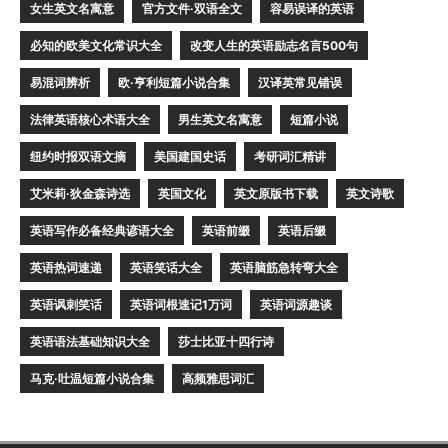
女生英文名寓意
官方文件·双语全文
容易误译的英语
必知的欧美文化常识大全
改变人生的英语励志名言500句
易混词辨析
欧·亨利短篇小说合集
汉译英常见错误
法律英语核心术语大全
男生英文名寓意
短篇小说
纽约时报双语文摘
美国建国史话
考研词汇精讲
艾米莉·狄金森诗选
英国文化
英文原版书下载
英文诗歌
英语写作必备经典谚语大全
英语前缀
英语后缀
英语热词速递
英语笑话大全
英语脑筋急转弯大全
英语讽刺笑话
英语词根速记1万词
英语词源趣谈
英语语法基础知识大全
莎士比亚十四行诗
马克·吐温短篇小说合集
高频雅思词汇