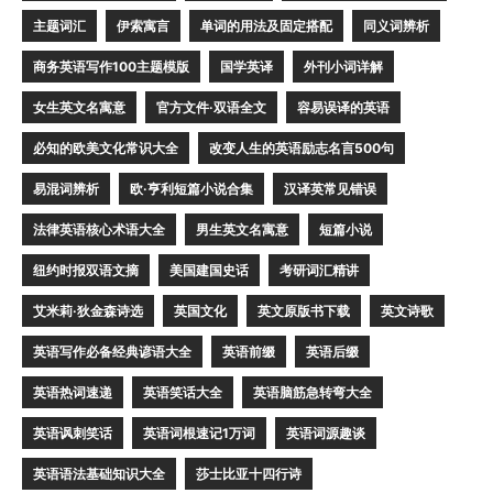
主题词汇
伊索寓言
单词的用法及固定搭配
同义词辨析
商务英语写作100主题模版
国学英译
外刊小词详解
女生英文名寓意
官方文件·双语全文
容易误译的英语
必知的欧美文化常识大全
改变人生的英语励志名言500句
易混词辨析
欧·亨利短篇小说合集
汉译英常见错误
法律英语核心术语大全
男生英文名寓意
短篇小说
纽约时报双语文摘
美国建国史话
考研词汇精讲
艾米莉·狄金森诗选
英国文化
英文原版书下载
英文诗歌
英语写作必备经典谚语大全
英语前缀
英语后缀
英语热词速递
英语笑话大全
英语脑筋急转弯大全
英语讽刺笑话
英语词根速记1万词
英语词源趣谈
英语语法基础知识大全
莎士比亚十四行诗