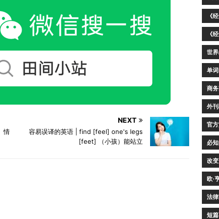
《经
《经
世界
单词
商务
外刊
NEXT
官方
态、情
容易误译的英语 | find [feel] one's legs
[feet] （小孩）能站立
必知
改变
欧·
法律
短篇