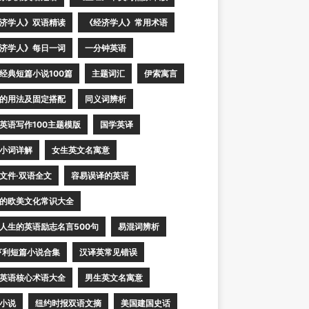
济学人》双语精读
《经济学人》常用术语
济学人》每日一词
一分钟英语
经典短篇小说100篇
主题词汇
伊索寓言
的用法及固定搭配
同义词辨析
英语写作100主题模版
国学英译
小词详解
女生英文名寓意
文件·双语全文
容易误译的英语
的欧美文化常识大全
人生的英语励志名言500句
易混词辨析
亨利短篇小说合集
汉译英常见错误
英语核心术语大全
男生英文名寓意
小说
纽约时报双语文摘
美国建国史话