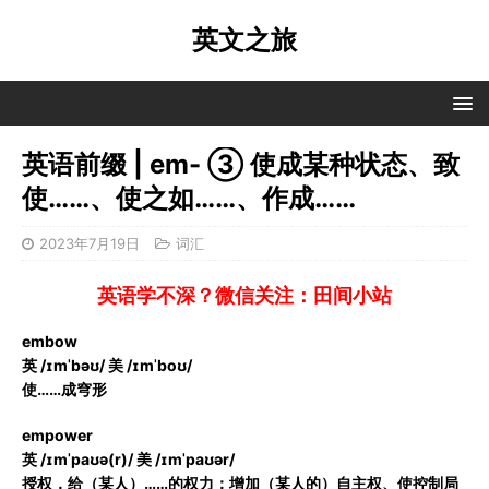
英文之旅
英语前缀 | em- ③ 使成某种状态、致
使……、使之如……、作成……
2023年7月19日
词汇
英语学不深？微信关注：田间小站
embow
英 /ɪmˈbəʊ/ 美 /ɪmˈboʊ/
使……成穹形
empower
英 /ɪmˈpaʊə(r)/ 美 /ɪmˈpaʊər/
授权，给（某人）……的权力；增加（某人的）自主权、使控制局