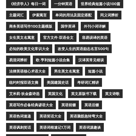
《经济学人》每日一词
一分钟英语
世界经典短篇小说100篇
主题词汇
伊索寓言
单词的用法及固定搭配
同义词辨析
商务英语写作100主题模版
国学英译
外刊小词详解
女生英文名寓意
官方文件·双语全文
容易误译的英语
必知的欧美文化常识大全
改变人生的英语励志名言500句
易混词辨析
欧·亨利短篇小说合集
汉译英常见错误
法律英语核心术语大全
男生英文名寓意
短篇小说
纽约时报双语文摘
美国建国史话
考研词汇精讲
艾米莉·狄金森诗选
英国文化
英文原版书下载
英文诗歌
英语写作必备经典谚语大全
英语前缀
英语后缀
英语热词速递
英语笑话大全
英语脑筋急转弯大全
英语讽刺笑话
英语词根速记1万词
英语词源趣谈