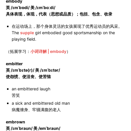
embody
英 /ɪmˈbɒdi/ 美 /ɪmˈbɑːdi/
具体表现，体现，代表（思想或品质）；包括、包含、收录
在运动场上，那个身体灵活的女孩展现了优秀运动员的风采。
The
supple
girl embodied good sportsmanship on the
playing field.
（拓展学习：
小词详解 | embody
）
embitter
英 /ɪmˈbɪtə(r)/ 美 /ɪmˈbɪtər/
使怨愤、使沮丧、使苦恼
an embittered laugh
苦笑
a sick and embittered old man
病魔缠身、牢骚满腹的老人
embrown
英 /ɪmˈbraʊn/ 美 /emˈbraʊn/