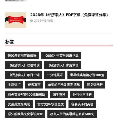
2026年《经济学人》PDF下载（免费渠道分享）
2026年6月6日
标签
500条实用英语短语
《圣经》中英对照豪华版
《经济学人》双语精读
《经济学人》常用术语
《经济学人》每日一词
一分钟英语
世界经典短篇小说100篇
主题词汇
伊索寓言
单词的用法及固定搭配
同义词辨析
商务英语写作100主题模版
国学英译
外刊小词详解
女生英文名寓意
官方文件·双语全文
容易误译的英语
必知的欧美文化常识大全
改变人生的英语励志名言500句