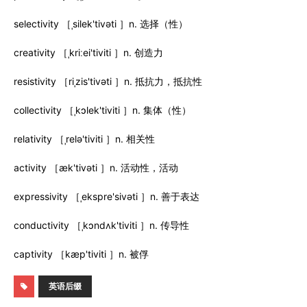
selectivity ［ˌsilek'tivəti ］n. 选择（性）
creativity ［ˌkriːei'tiviti ］n. 创造力
resistivity ［riˌzis'tivəti ］n. 抵抗力，抵抗性
collectivity ［ˌkɔlek'tiviti ］n. 集体（性）
relativity ［ˌrelə'tiviti ］n. 相关性
activity ［æk'tivəti ］n. 活动性，活动
expressivity ［ˌekspre'sivəti ］n. 善于表达
conductivity ［ˌkɔndʌk'tiviti ］n. 传导性
captivity ［kæp'tiviti ］n. 被俘
英语后缀