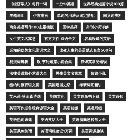
《经济学人》每日一词
一分钟英语
世界经典短篇小说100篇
主题词汇
伊索寓言
单词的用法及固定搭配
同义词辨析
商务英语写作100主题模版
国学英译
外刊小词详解
女生英文名寓意
官方文件·双语全文
容易误译的英语
必知的欧美文化常识大全
改变人生的英语励志名言500句
易混词辨析
欧·亨利短篇小说合集
汉译英常见错误
法律英语核心术语大全
男生英文名寓意
短篇小说
纽约时报双语文摘
美国建国史话
考研词汇精讲
艾米莉·狄金森诗选
英国文化
英文原版书下载
英文诗歌
英语写作必备经典谚语大全
英语前缀
英语后缀
英语热词速递
英语笑话大全
英语脑筋急转弯大全
英语讽刺笑话
英语词根速记1万词
英语词源趣谈