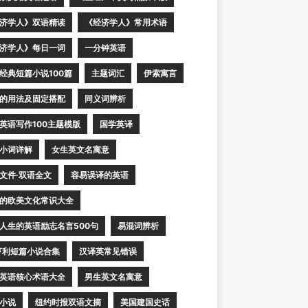
济学人》双语精读
《经济学人》常用术语
济学人》每日一词
一分钟英语
经典短篇小说100篇
主题词汇
伊索寓言
的用法及固定搭配
同义词辨析
英语写作100主题模版
国学英译
小词详解
女生英文名寓意
文件·双语全文
容易误译的英语
的欧美文化常识大全
人生的英语励志名言500句
易混词辨析
亨利短篇小说合集
汉译英常见错误
英语核心术语大全
男生英文名寓意
小说
纽约时报双语文摘
美国建国史话