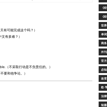
《经
《经
世界
今天有可能完成这个吗？）
单词
中文有多难？）
商务
外刊
官方
sponsible.（不采取行动是不负责任的。）
必知
（最好不要和他争论。）
改变
欧·
法律
短篇