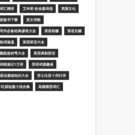
词汇精讲
艾米莉·狄金森诗选
英国文化
原版书下载
英文诗歌
写作必备经典谚语大全
英语前缀
英语后缀
热词速递
英语笑话大全
脑筋急转弯大全
英语讽刺笑话
词根速记1万词
英语词源趣谈
语法基础知识大全
莎士比亚十四行诗
·吐温短篇小说合集
高频雅思词汇