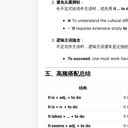
避免头重脚轻
：
长不定式短语作主语时，优先用
It ... to
❌ To understand the cultural di
✅
It
requires extensive study
to
逻辑主语隐含
：
不定式作主语时，逻辑主语通常是泛指的
To succeed
, one must wor
五、高频搭配总结
结构
It is + adj. + to do
It
It is + n. + to do
It
It takes + ... + to do
It
It seems + adj. + to do
It