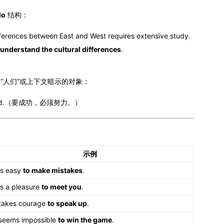
 do
结构：
fferences between East and West requires extensive study.
 understand the cultural differences
.
“人们”或上下文暗示的对象：
k hard.（要成功，必须努力。）
示例
 is easy
to make mistakes
.
 is a pleasure
to meet you
.
 takes courage
to speak up
.
 seems impossible
to win the game
.