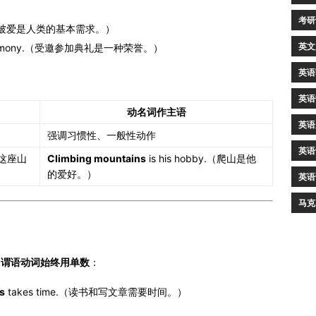
考研
eed.（被爱是人类的基本需求。）
英文
ceremony.（受邀参加典礼是一种荣誉。）
英语
英语
动名词作主语
英语
强调习惯性、一般性动作
英语
（爬这座山
Climbing mountains
is his hobby.（爬山是他
的爱好。）
英语
马克
，
谓语动词始终用单数
：
es
takes time.（读书和写文章需要时间。）