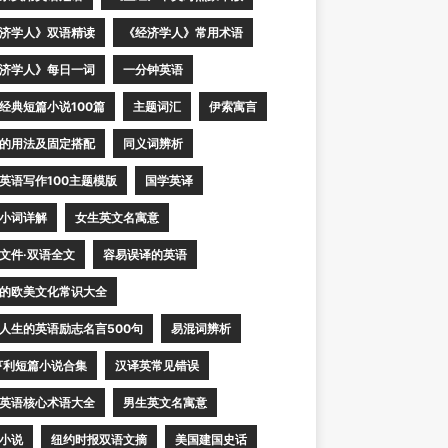
济学人》双语精读
《经济学人》常用术语
济学人》每日一词
一分钟英语
经典短篇小说100篇
主题词汇
伊索寓言
的用法及固定搭配
同义词辨析
英语写作100主题模版
国学英译
小词详解
女生英文名寓意
文件·双语全文
容易误译的英语
的欧美文化常识大全
人生的英语励志名言500句
易混词辨析
亨利短篇小说合集
汉译英常见错误
英语核心术语大全
男生英文名寓意
小说
纽约时报双语文摘
美国建国史话