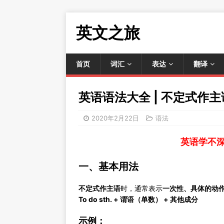
英文之旅
首页
词汇
表达
翻译
英语语法大全 | 不定式作
2020年2月22日
语法
英语学不
一、基本用法
不定式作主语
时，通常表示
一次性、具体的动
To do sth. + 谓语（单数） + 其他成分
示例
：