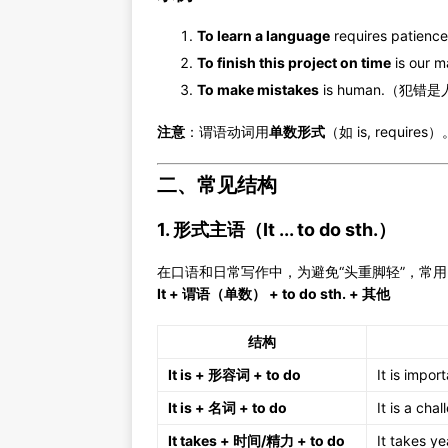
To learn a language
requires pat
To finish this project on time
is ou
To make mistakes
is human.（犯
注意
：谓语动词用
单数形式
（如 is, requires
二、常见结构
1. 形式主语（It ... to do sth.）
在口语和日常写作中，为避免“头重脚轻”，常
It + 谓语（单数） + to do sth. + 其他
结构
It is + 形容词 + to do
It is impor
It is + 名词 + to do
It is a cha
It takes + 时间/精力 + to do
It takes y