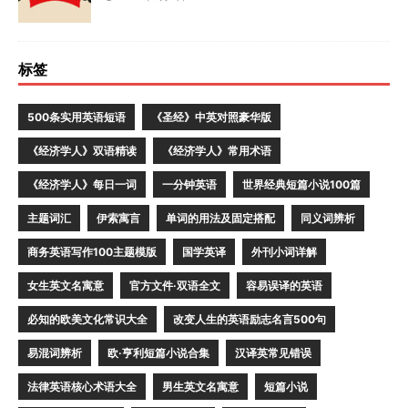
标签
500条实用英语短语
《圣经》中英对照豪华版
《经济学人》双语精读
《经济学人》常用术语
《经济学人》每日一词
一分钟英语
世界经典短篇小说100篇
主题词汇
伊索寓言
单词的用法及固定搭配
同义词辨析
商务英语写作100主题模版
国学英译
外刊小词详解
女生英文名寓意
官方文件·双语全文
容易误译的英语
必知的欧美文化常识大全
改变人生的英语励志名言500句
易混词辨析
欧·亨利短篇小说合集
汉译英常见错误
法律英语核心术语大全
男生英文名寓意
短篇小说