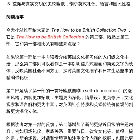
荒诞与真实交织的尖锐幽默，剖析英式礼仪、语言和国民性格
阅读拾零
今天小站推荐给大家是
The How to be British Collection Two
，
它是
The How to be British Collection
的第二部。既然是第二
部，它和第一部相比又有哪些亮点呢？
如果说第一部是一本向读者介绍英国文化和习俗的入门级文化手
册，那么第二部则可以看作是一本以明信片式漫画和简短文字为载
体，反映英国社会不同方面、探讨英国文化细节和日常生活趣事的
精编强化版。
第二部延续了第一部的一贯冷幽默自嘲（self-deprecation）的漫
画风格，内容更加拓展，主题更为深化，情景设计更为夸张，文化
观察和语言解构更为丰富，对英国社会特质和英式传统价值观的剖
析更为深化立体。
根据读者对第一部的反馈，第二部增加了新的更贴近日常的主题内
容，例如职场礼仪、家庭关系、重要节日、饮食文化等。值得一提
的是，新的场景、对话和情境更加注重文化内涵的挖掘，也因此更