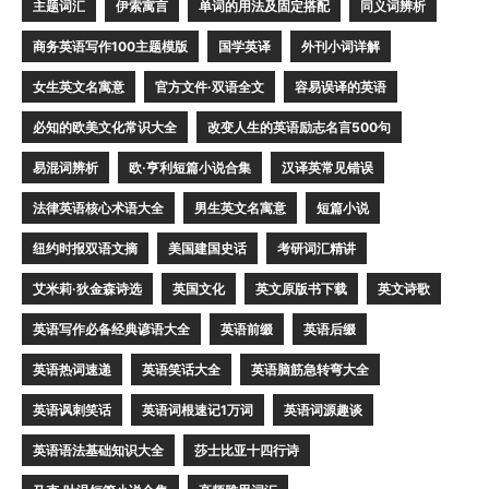
主题词汇
伊索寓言
单词的用法及固定搭配
同义词辨析
商务英语写作100主题模版
国学英译
外刊小词详解
女生英文名寓意
官方文件·双语全文
容易误译的英语
必知的欧美文化常识大全
改变人生的英语励志名言500句
易混词辨析
欧·亨利短篇小说合集
汉译英常见错误
法律英语核心术语大全
男生英文名寓意
短篇小说
纽约时报双语文摘
美国建国史话
考研词汇精讲
艾米莉·狄金森诗选
英国文化
英文原版书下载
英文诗歌
英语写作必备经典谚语大全
英语前缀
英语后缀
英语热词速递
英语笑话大全
英语脑筋急转弯大全
英语讽刺笑话
英语词根速记1万词
英语词源趣谈
英语语法基础知识大全
莎士比亚十四行诗