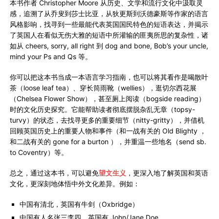
本书作者 Christopher Moore 从历史、文学和流行文化中汲取灵
感，追溯了从乔叟到莎士比亚，从狄更斯到沃德豪斯等作家的语言
风格影响，找寻到一些最能代表英国国民特色的短语表达，并揭示
了英国人在看似无伤大雅的短语中所灌输的匪夷所思的复杂性，诸
如从 cheers, sorry, all right 到 dog and bone, Bob’s your uncle,
mind your Ps and Qs 等。
你可以把这本书当成一本语言学习指南，也可以将其看作是喝散叶
茶（loose leaf tea）、穿长筒雨靴（wellies），逛切尔西花展
（Chelsea Flower Show），甚至厕上阅读（bogside reading）
时的文化历史探究。它能帮助读者彻底摆脱杂乱无章（topsy-
turvy）的状态，去找寻更多的重要细节（nitty-gritty），并借机
回顾英国历史上的重要人物和事件（和一战有关的 Old Blighty ，
和二战有关的 gone for a burton ），并重温一些地名（send sb.
to Coventry）等。
总之，通过这本书，可以避免
望文生义
，更深入地了解英国和英语
文化，更深刻地体悟中外文化差异。例如：
中国有清北，英国有牛剑（Oxbridge）
中国有人名张三李四，英国有 John/Jane Doe