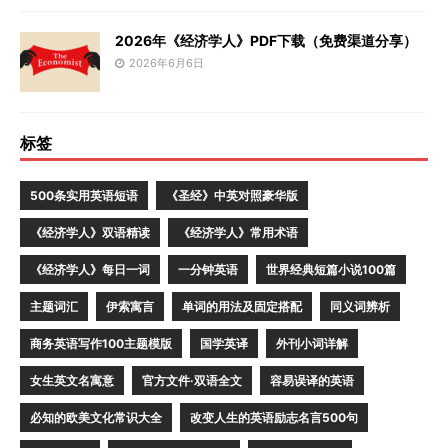
2026年《经济学人》PDF下载（免费渠道分享）
2026年6月6日
标签
500条实用英语短语
《圣经》中英对照豪华版
《经济学人》双语精读
《经济学人》常用术语
《经济学人》每日一词
一分钟英语
世界经典短篇小说100篇
主题词汇
伊索寓言
单词的用法及固定搭配
同义词辨析
商务英语写作100主题模版
国学英译
外刊小词详解
女生英文名寓意
官方文件·双语全文
容易误译的英语
必知的欧美文化常识大全
改变人生的英语励志名言500句