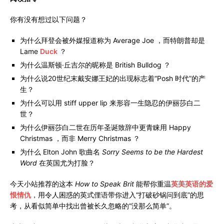
你有没有想过以下问题？
为什么拜登会被外媒报道称为 Average Joe ，而特朗普却是
Lame
Duck
？
为什么温斯顿·丘吉尔的昵称是 British Bulldog ？
为什么说20世纪末戴安娜王妃的出现标志着“Posh 时代”的产
生？
为什么可以用 stiff upper lip 来形容一生隐忍的伊丽莎白二
世？
为什么伊丽莎白二世在历年圣诞致辞中更青睐用 Happy
Christmas ，而非 Merry Christmas ？
为什么 Elton John 歌曲名
Sorry Seems to be the Hardest
Word
在英国尤为打脸？
今天小站推荐的这本
How to Speak Brit
能帮你重温
英美英语的爱
恨情仇
，用令人困惑的英式俚语带你进入“打破砂锅问到底”的思
考，从看似简单中找出曾被长久忽略的“没那么简单”。