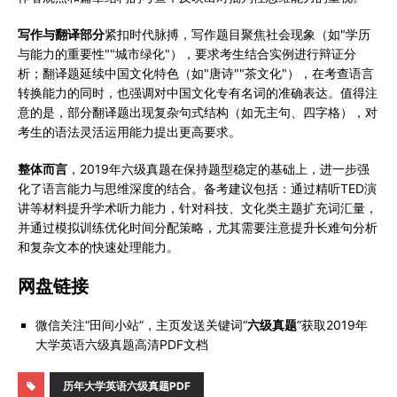
写作与翻译部分
紧扣时代脉搏，写作题目聚焦社会现象（如"学历
与能力的重要性""城市绿化"），要求考生结合实例进行辩证分
析；翻译题延续中国文化特色（如"唐诗""茶文化"），在考查语言
转换能力的同时，也强调对中国文化专有名词的准确表达。值得注
意的是，部分翻译题出现复杂句式结构（如无主句、四字格），对
考生的语法灵活运用能力提出更高要求。
整体而言
，2019年六级真题在保持题型稳定的基础上，进一步强
化了语言能力与思维深度的结合。备考建议包括：通过精听TED演
讲等材料提升学术听力能力，针对科技、文化类主题扩充词汇量，
并通过模拟训练优化时间分配策略，尤其需要注意提升长难句分析
和复杂文本的快速处理能力。
网盘链接
微信关注“田间小站”，主页发送关键词“
六级真题
”获取2019年
大学英语六级真题高清PDF文档
历年大学英语六级真题PDF