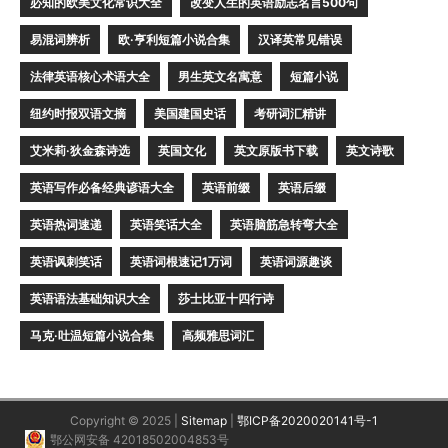
必知的欧美文化常识大全
改变人生的英语励志名言500句
易混词辨析
欧·亨利短篇小说合集
汉译英常见错误
法律英语核心术语大全
男生英文名寓意
短篇小说
纽约时报双语文摘
美国建国史话
考研词汇精讲
艾米莉·狄金森诗选
英国文化
英文原版书下载
英文诗歌
英语写作必备经典谚语大全
英语前缀
英语后缀
英语热词速递
英语笑话大全
英语脑筋急转弯大全
英语讽刺笑话
英语词根速记1万词
英语词源趣谈
英语语法基础知识大全
莎士比亚十四行诗
马克·吐温短篇小说合集
高频雅思词汇
Copyright © 2025 |
Sitemap
|
鄂ICP备2020020141号-1
鄂公网安备 42018502004853号