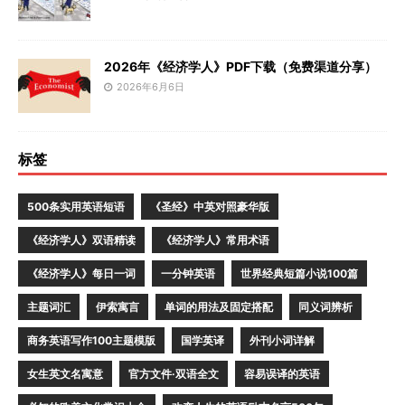
2026年《经济学人》PDF下载（免费渠道分享）
2026年6月6日
标签
500条实用英语短语
《圣经》中英对照豪华版
《经济学人》双语精读
《经济学人》常用术语
《经济学人》每日一词
一分钟英语
世界经典短篇小说100篇
主题词汇
伊索寓言
单词的用法及固定搭配
同义词辨析
商务英语写作100主题模版
国学英译
外刊小词详解
女生英文名寓意
官方文件·双语全文
容易误译的英语