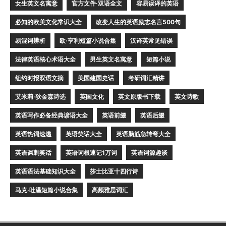
女生英文名寓意
官方文件·双语全文
容易误译的英语
必知的欧美文化常识大全
改变人生的英语励志名言500句
易混词辨析
欧·亨利短篇小说合集
汉译英常见错误
法律英语核心术语大全
男生英文名寓意
短篇小说
纽约时报双语文摘
美国建国史话
考研词汇精讲
艾米莉·狄金森诗选
英国文化
英文原版书下载
英文诗歌
英语写作必备经典谚语大全
英语前缀
英语后缀
英语热词速递
英语笑话大全
英语脑筋急转弯大全
英语讽刺笑话
英语词根速记1万词
英语词源趣谈
英语语法基础知识大全
莎士比亚十四行诗
马克·吐温短篇小说合集
高频雅思词汇