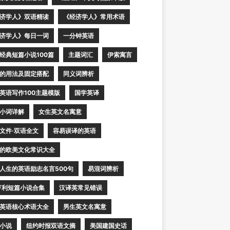
济学人》双语精读
《经济学人》常用术语
济学人》每日一词
一分钟英语
经典短篇小说100篇
主题词汇
伊索寓言
的用法及固定搭配
同义词辨析
英语写作100主题模版
国学英译
小词详解
女生英文名寓意
文件·双语全文
容易误译的英语
的欧美文化常识大全
人生的英语励志名言500句
易混词辨析
亨利短篇小说合集
汉译英常见错误
英语核心术语大全
男生英文名寓意
小说
纽约时报双语文摘
美国建国史话