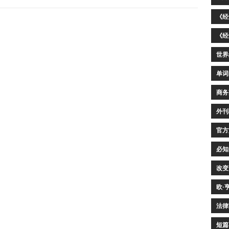
《经
《经
世界
单词
商务
外刊
官方
必知
改变
欧·
法律
短篇