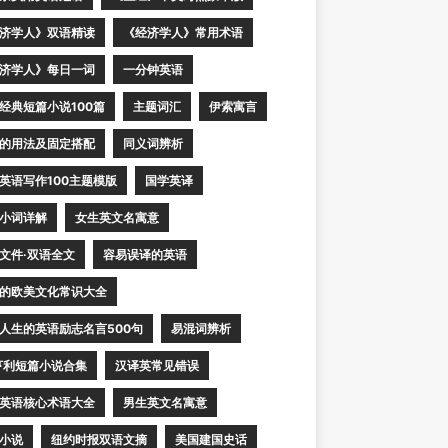
济学人》双语精读
《经济学人》常用术语
济学人》每日一词
一分钟英语
经典短篇小说100篇
主题词汇
伊索寓言
的用法及固定搭配
同义词辨析
英语写作100主题模版
国学英译
小词详解
女生英文名寓意
文件·双语全文
容易误译的英语
的欧美文化常识大全
人生的英语励志名言500句
易混词辨析
亨利短篇小说合集
汉译英常见错误
英语核心术语大全
男生英文名寓意
小说
纽约时报双语文摘
美国建国史话