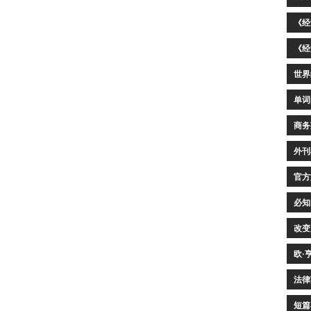
《经
《经
世界
单词
商务
外刊
官方
必知
改变
欧·
法律
短篇