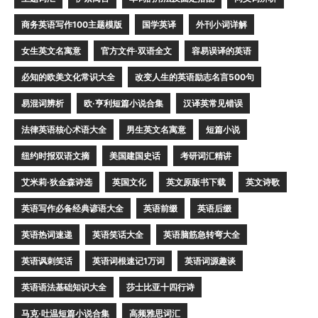
商务英语写作100主题模版
国学英译
外刊小词详解
女生英文名寓意
官方文件·双语全文
容易误译的英语
必知的欧美文化常识大全
改变人生的英语励志名言500句
易混词辨析
欧·亨利短篇小说合集
汉译英常见错误
法律英语核心术语大全
男生英文名寓意
短篇小说
纽约时报双语文摘
美国建国史话
考研词汇精讲
艾米莉·狄金森诗选
英国文化
英文原版书下载
英文诗歌
英语写作必备经典谚语大全
英语前缀
英语后缀
英语热词速递
英语笑话大全
英语脑筋急转弯大全
英语讽刺笑话
英语词根速记1万词
英语词源趣谈
英语语法基础知识大全
莎士比亚十四行诗
马克·吐温短篇小说合集
高频雅思词汇