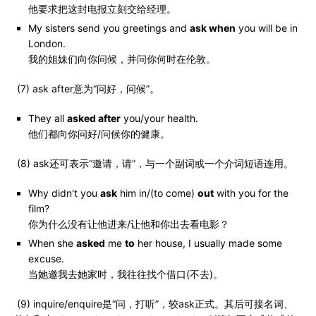
他要求把这封电报立刻交给经理。
My sisters send you greetings and
ask when
you will be in
London.
我的姐妹们向你问候，并问你何时在伦敦。
(7) ask after意为“问好，问候”。
They all
asked after
you/your health.
他们都向你问好/问候你的健康。
(8) ask还可表示“邀请，请”，与一个副词或一个介词短语连用。
Why didn't you
ask
him in/(to come)
out
with you for the
film?
你为什么没有让他进来/让他和你出去看电影？
When she
asked
me
to
her house, I usually made some
excuse.
当她邀我去她家时，我往往找个借口(不去)。
(9) inquire/enquire是“问，打听”，较ask正式。其后可接名词、