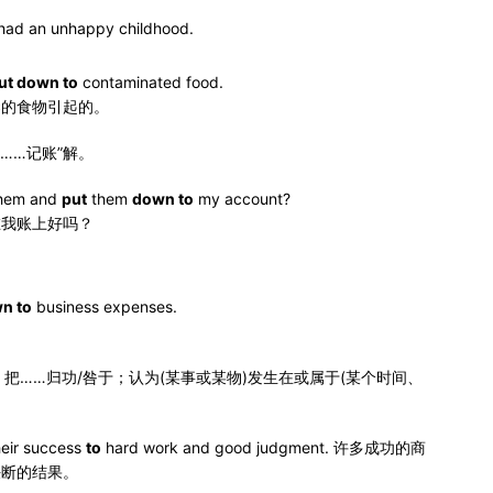
 had an unhappy childhood.
。
ut down to
contaminated food.
染的食物引起的。
为……记账”解。
 them and
put
them
down to
my account?
在我账上好吗？
n to
business expenses.
…的结果；把……归功/咎于；认为(某事或某物)发生在或属于(某个时间、
eir success
to
hard work and good judgment. 许多成功的商
决断的结果。