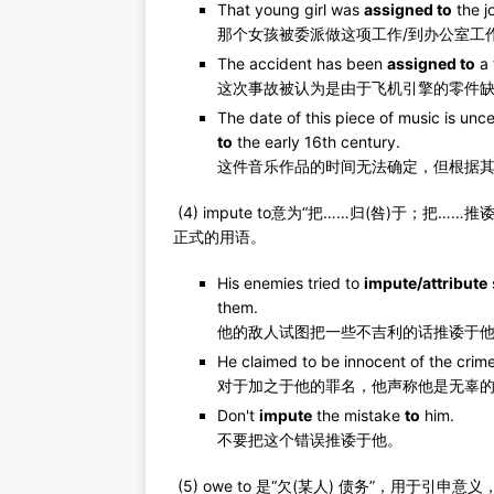
That young girl was
assigned to
the jo
那个女孩被委派做这项工作/到办公室工
The accident has been
assigned to
a 
这次事故被认为是由于飞机引擎的零件
The date of this piece of music is uncer
to
the early 16th century.
这件音乐作品的时间无法确定，但根据其
(4) impute to意为“把……归(咎)于；
正式的用语。
His enemies tried to
impute/attribute
them.
他的敌人试图把一些不吉利的话推诿于
He claimed to be innocent of the crim
对于加之于他的罪名，他声称他是无辜
Don't
impute
the mistake
to
him.
不要把这个错误推诿于他。
(5) owe to 是“欠(某人) 债务”，用于引申