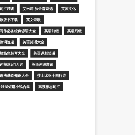
词汇精讲
艾米莉·狄金森诗选
英国文化
原版书下载
英文诗歌
写作必备经典谚语大全
英语前缀
英语后缀
热词速递
英语笑话大全
脑筋急转弯大全
英语讽刺笑话
词根速记1万词
英语词源趣谈
语法基础知识大全
莎士比亚十四行诗
·吐温短篇小说合集
高频雅思词汇