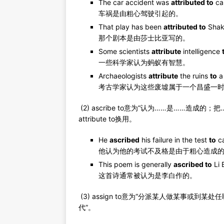
The car accident was
attributed to
car
车祸是由粗心驾驶引起的。
That play has been
attributed to
Shak
那个剧本是由莎士比亚写的。
Some scientists
attribute
intelligence
一些科学家认为蚂蚁有智慧。
Archaeologists
attribute
the ruins
to
a 
考古学家认为这些废墟属于一个昌盛一
(2) ascribe to意为“认为……是……造
attribute to换用。
He
ascribed
his failure in the test
to
ca
他认为他的考试不及格是由于粗心造成
This poem is generally
ascribed to
Li 
这首诗通常被认为是李白作的。
(3) assign to意为“分派某人做某事或
代”。