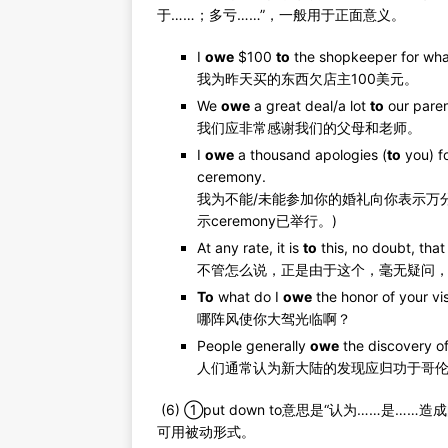
于……；多亏……”，一般用于正面意义。
I
owe
$100
to
the shopkeeper for wha
我为昨天买的东西欠店主100美元。
We
owe
a great deal/a lot
to
our paren
我们应非常感谢我们的父母和老师。
I
owe
a thousand apologies (
to
you) f
ceremony.
我为不能/未能参加你的婚礼向你表示万分抱歉。
示ceremony已举行。)
At any rate, it is
to
this, no doubt, tha
不管怎么说，正是由于这个，毫无疑问
To
what do I
owe
the honor of your vis
哪阵风使你大驾光临啊？
People generally
owe
the discovery o
人们通常认为新大陆的发现应归功于哥
(6) ①put down to意思是“认为……
可用被动形式。