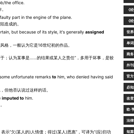
b/the office.
作。
《经
faulty part in the engine of the plane.
《经
缺陷造成的。
tain, but because of its style, it's generally
assigned
世界
单词
风格，一般认为它是16世纪初的作品。
商务
把……推诿于；认为某事是……的结果或某人之责任”，多用于坏事，是较
外刊
官方
some unfortunate remarks
to
him, who denied having said
必知
他，但他否认说过这样的话。
e
imputed to
him.
改变
的。
欧·
法律
短篇
意义，表示“欠(某人的)人情债；得过(某人)恩惠”，可译为“(应)归功