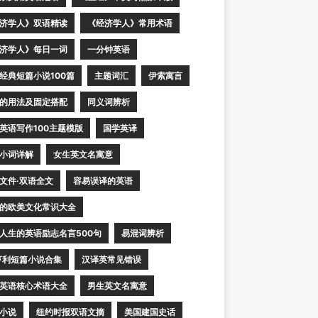
济学人》双语精读
《经济学人》常用术语
济学人》每日一词
一分钟英语
经典短篇小说100篇
主题词汇
伊索寓言
的用法及固定搭配
同义词辨析
英语写作100主题模版
国学英译
小词详解
女生英文名寓意
文件·双语全文
容易误译的英语
的欧美文化常识大全
人生的英语励志名言500句
易混词辨析
亨利短篇小说合集
汉译英常见错误
英语核心术语大全
男生英文名寓意
小说
纽约时报双语文摘
美国建国史话