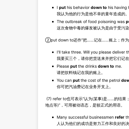
I
put
his behavior
down to
his having
我认为他的行为是他不幸的童年造成的
The outbreak of food poisoning was
p
这次食物中毒的爆发被认为是由于受污
②put down to还作“把……记在……账上；作
I'll take three. Will you please deliver
我要买三个，请你把货送来并把它们记
Please
put
the drinks
down to
me.
请把饮料钱记在我的账上。
You can
put
the cost of the petrol
dow
你可把汽油费记在业务开支上。
(7) refer to也可表示“认为(某事)是…
地点等)”，可用被动语态，是较正式的用语。
Many successful businessmen
refer
th
人认为他们的成功是努力工作和良好的