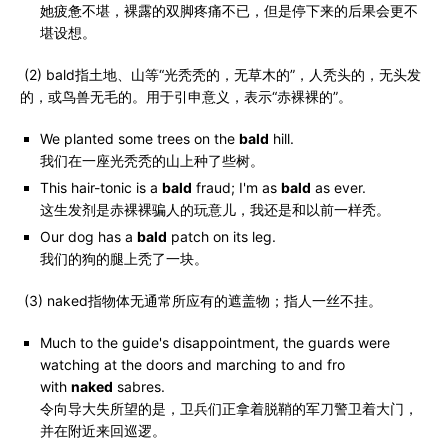
她疲惫不堪，裸露的双脚疼痛不已，但是停下来的后果会更不
堪设想。
(2) bald指土地、山等“光秃秃的，无草木的”，人秃头的，无头发
的，或鸟兽无毛的。用于引申意义，表示“赤裸裸的”。
We planted some trees on the
bald
hill.
我们在一座光秃秃的山上种了些树。
This hair-tonic is a
bald
fraud; I'm as
bald
as ever.
这生发剂是赤裸裸骗人的玩意儿，我还是和以前一样秃。
Our dog has a
bald
patch on its leg.
我们的狗的腿上秃了一块。
(3) naked指物体无通常所应有的遮盖物；指人一丝不挂。
Much to the guide's disappointment, the guards were
watching at the doors and marching to and fro
with
naked
sabres.
令向导大失所望的是，卫兵们正拿着脱鞘的军刀警卫着大门，
并在附近来回巡逻。