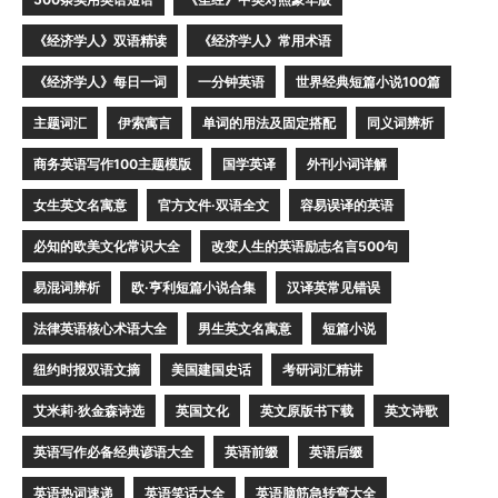
《经济学人》双语精读
《经济学人》常用术语
《经济学人》每日一词
一分钟英语
世界经典短篇小说100篇
主题词汇
伊索寓言
单词的用法及固定搭配
同义词辨析
商务英语写作100主题模版
国学英译
外刊小词详解
女生英文名寓意
官方文件·双语全文
容易误译的英语
必知的欧美文化常识大全
改变人生的英语励志名言500句
易混词辨析
欧·亨利短篇小说合集
汉译英常见错误
法律英语核心术语大全
男生英文名寓意
短篇小说
纽约时报双语文摘
美国建国史话
考研词汇精讲
艾米莉·狄金森诗选
英国文化
英文原版书下载
英文诗歌
英语写作必备经典谚语大全
英语前缀
英语后缀
英语热词速递
英语笑话大全
英语脑筋急转弯大全