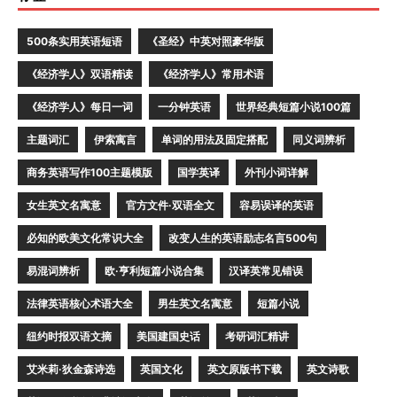
500条实用英语短语
《圣经》中英对照豪华版
《经济学人》双语精读
《经济学人》常用术语
《经济学人》每日一词
一分钟英语
世界经典短篇小说100篇
主题词汇
伊索寓言
单词的用法及固定搭配
同义词辨析
商务英语写作100主题模版
国学英译
外刊小词详解
女生英文名寓意
官方文件·双语全文
容易误译的英语
必知的欧美文化常识大全
改变人生的英语励志名言500句
易混词辨析
欧·亨利短篇小说合集
汉译英常见错误
法律英语核心术语大全
男生英文名寓意
短篇小说
纽约时报双语文摘
美国建国史话
考研词汇精讲
艾米莉·狄金森诗选
英国文化
英文原版书下载
英文诗歌