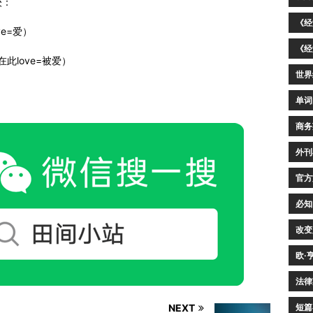
较：
《经
love=爱）
《经
ng.（在此love=被爱）
世界
单词
商务
外刊
官方
必知
改变
欧·
法律
短篇
NEXT