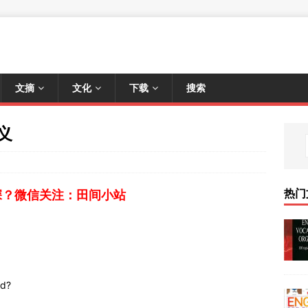
文摘
文化
下载
搜索
义
热门
深？微信关注：田间小站
d?