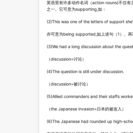
英语里有许多动作名词（action nouns)不
之一。它可意为supporting,如：
(2)This was one of the letters of support sh
亦可意为being supported,如上述句（1）
(3)We had a long discussion about the quest
（discussion=讨论）
(4)The question is still under discussion.
（discussion=被讨论）
(5)Allied commanders and their staffs worke
（the Japanese invasion=日本的被攻入）
(6)The Japanese had rounded up high-sch