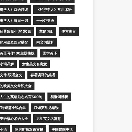
济学人》双语精读
《经济学人》常用术语
济学人》每日一词
一分钟英语
经典短篇小说100篇
主题词汇
伊索寓言
的用法及固定搭配
同义词辨析
英语写作100主题模版
国学英译
小词详解
女生英文名寓意
文件·双语全文
容易误译的英语
的欧美文化常识大全
人生的英语励志名言500句
易混词辨析
亨利短篇小说合集
汉译英常见错误
英语核心术语大全
男生英文名寓意
小说
纽约时报双语文摘
美国建国史话