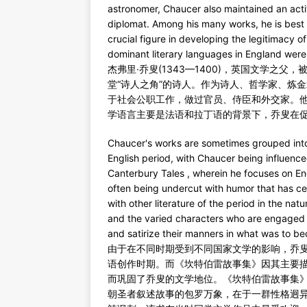
astronomer, Chaucer also maintained an active
diplomat. Among his many works, he is best 
crucial figure in developing the legitimacy o
dominant literary languages in England were
杰弗里·乔叟(1343—1400)，英国文学之
堂“诗人之角”的诗人。作为诗人、哲学家、炼
于社会公职工作，做过官员、侍臣和外交家。
学语言主要是法语和拉丁语的背景下，乔叟在
Chaucer's works are sometimes grouped into f
English period, with Chaucer being influenced
Canterbury Tales , wherein he focuses on En
often being undercut with humor that has ce
with other literature of the period in the natur
and the varied characters who are engaged 
and satirize their manners in what was to b
由于在不同时期受到不同国家文学的影响，乔
语创作时期。而《坎特伯雷故事集》因其主要
而巩固了乔叟的文学地位。《坎特伯雷故事集
朝圣者叙述故事的包罗万象，在于一群性格迥