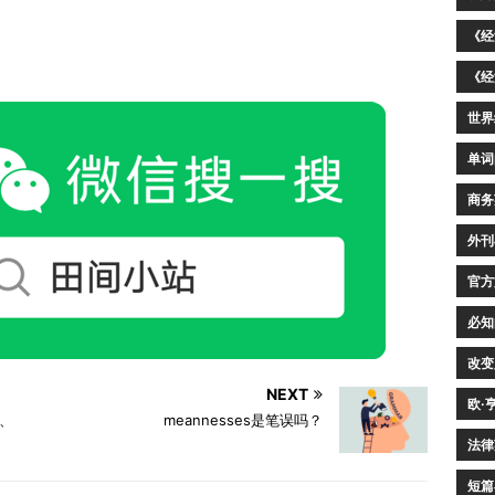
。
《经
《经
世界
单词
商务
外刊
官方
必知
改变
NEXT
欧·
o、
meannesses是笔误吗？
法律
短篇