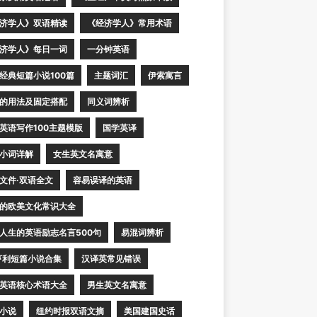
济学人》双语精读
《经济学人》常用术语
济学人》每日一词
一分钟英语
经典短篇小说100篇
主题词汇
伊索寓言
的用法及固定搭配
同义词辨析
英语写作100主题模版
国学英译
小词详解
女生英文名寓意
文件·双语全文
容易误译的英语
的欧美文化常识大全
人生的英语励志名言500句
易混词辨析
亨利短篇小说合集
汉译英常见错误
英语核心术语大全
男生英文名寓意
小说
纽约时报双语文摘
美国建国史话