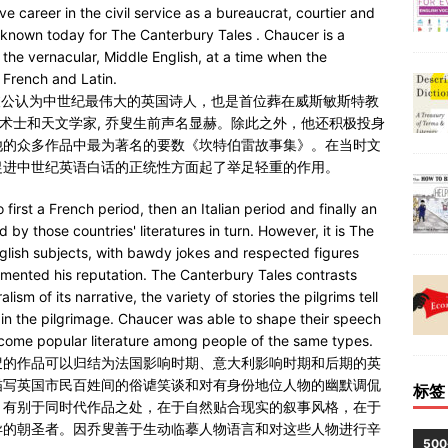
 career in the civil service as a bureaucrat, courtier and
known today for The Canterbury Tales . Chaucer is a
f the vernacular, Middle English, at a time when the
 French and Latin.
父，被公认为中世纪最伟大的英国诗人，也是首位葬在威斯敏斯特教
金术士和天文学家, 乔叟生前声名显赫。除此之外，他还积极投身
他的众多作品中最为著名的要数《坎特伯雷故事集》。在当时文
促进中世纪英语白话的正统性方面起了举足轻重的作用。
irst a French period, then an Italian period and finally an
 by those countries' literatures in turn. However, it is The
glish subjects, with bawdy jokes and respected figures
mented his reputation. The Canterbury Tales contrasts
alism of its narrative, the variety of stories the pilgrims tell
in the pilgrimage. Chaucer was able to shape their speech
ecome popular literature among people of the same types.
叟的作品可以归结为法国影响时期、意大利影响时期和后期的英
描写英国市民百姓间的俗谑笑谈和对有身份地位人物的幽默调侃
标签
》有别于同时代作品之处，在于自然贴合现实的叙事风格，在于
异的朝圣者。因乔叟善于生动临摹人物语言和对这些人物进行辛
50