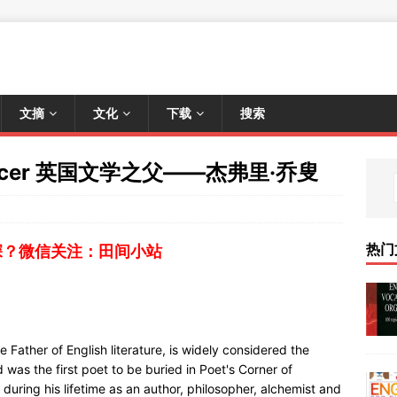
文摘
文化
下载
搜索
haucer 英国文学之父——杰弗里·乔叟
热门
深？微信关注：田间小站
ather of English literature, is widely considered the
 was the first poet to be buried in Poet's Corner of
uring his lifetime as an author, philosopher, alchemist and