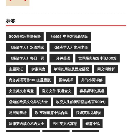
标签
500条实用英语短语
《圣经》中英对照豪华版
《经济学人》双语精读
《经济学人》常用术语
《经济学人》每日一词
一分钟英语
世界经典短篇小说100篇
主题词汇
伊索寓言
单词的用法及固定搭配
同义词辨析
商务英语写作100主题模版
国学英译
外刊小词详解
女生英文名寓意
官方文件·双语全文
容易误译的英语
必知的欧美文化常识大全
改变人生的英语励志名言500句
易混词辨析
欧·亨利短篇小说合集
汉译英常见错误
法律英语核心术语大全
男生英文名寓意
短篇小说