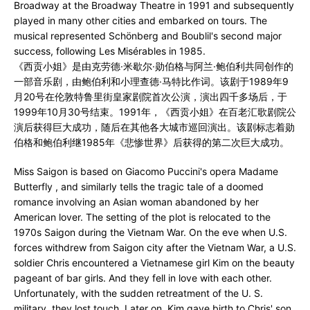
Broadway at the Broadway Theatre in 1991 and subsequently
played in many other cities and embarked on tours. The
musical represented Schönberg and Boublil's second major
success, following Les Misérables in 1985.
《西贡小姐》是由克劳德·米歇尔·勋伯格与阿兰·鲍伯利共同创作的
一部音乐剧，由鲍伯利和小理查德·马特比作词。该剧于1989年9
月20号在伦敦特鲁里街皇家剧院首次公演，演出四千多场后，于
1999年10月30号结束。1991年，《西贡小姐》在百老汇歌剧院公
演后获得巨大成功，随后在其他各大城市巡回演出。该剧标志着勋
伯格和鲍伯利继1985年《悲惨世界》后获得的第二次巨大成功。
Miss Saigon is based on Giacomo Puccini's opera Madame
Butterfly , and similarly tells the tragic tale of a doomed
romance involving an Asian woman abandoned by her
American lover. The setting of the plot is relocated to the
1970s Saigon during the Vietnam War. On the eve when U.S.
forces withdrew from Saigon city after the Vietnam War, a U.S.
soldier Chris encountered a Vietnamese girl Kim on the beauty
pageant of bar girls. And they fell in love with each other.
Unfortunately, with the sudden retreatment of the U. S.
military, they lost touch. Later on, Kim gave birth to Chris' son,