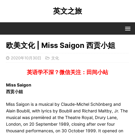
英文之旅
欧美文化 | Miss Saigon 西贡小姐
2020年10月30日
文化
英语学不深？微信关注：田间小站
Miss Saigon
西贡小姐
Miss Saigon is a musical by Claude-Michel Schönberg and
Alain Boublil, with lyrics by Boublil and Richard Maltby, Jr. The
musical was premièred at the Theatre Royal, Drury Lane,
London, on 20 September 1989, closing after over four
thousand performances, on 30 October 1999. It opened on