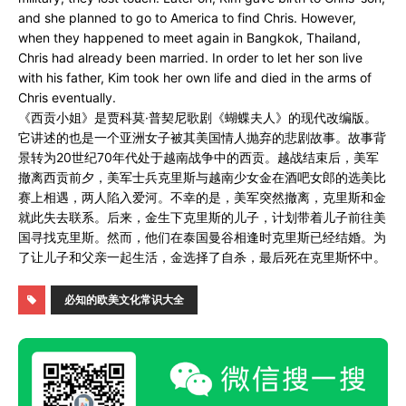
and she planned to go to America to find Chris. However,
when they happened to meet again in Bangkok, Thailand,
Chris had already been married. In order to let her son live
with his father, Kim took her own life and died in the arms of
Chris eventually.
《西贡小姐》是贾科莫·普契尼歌剧《蝴蝶夫人》的现代改编版。
它讲述的也是一个亚洲女子被其美国情人抛弃的悲剧故事。故事背
景转为20世纪70年代处于越南战争中的西贡。越战结束后，美军
撤离西贡前夕，美军士兵克里斯与越南少女金在酒吧女郎的选美比
赛上相遇，两人陷入爱河。不幸的是，美军突然撤离，克里斯和金
就此失去联系。后来，金生下克里斯的儿子，计划带着儿子前往美
国寻找克里斯。然而，他们在泰国曼谷相逢时克里斯已经结婚。为
了让儿子和父亲一起生活，金选择了自杀，最后死在克里斯怀中。
必知的欧美文化常识大全